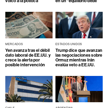
volcó a la política
en un “equilibrio débil”
MERCADOS
ESTADOS UNIDOS
Yen avanza tras el débil
Trump dice que avanzan
dato laboral de EE.UU. y
las negociaciones sobre
crece la alerta por
Ormuz mientras Irán
posible intervención
evalúa veto a EE.UU.