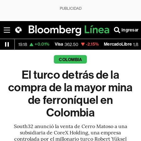
PUBLICIDAD
Ingresar
+0.01%
Visa
-2.15%
MercadoLibre
-0.
8
362.50
1,821.795
COLOMBIA
El turco detrás de la
compra de la mayor mina
de ferroníquel en
Colombia
South32 anunció la venta de Cerro Matoso a una
subsidiaria de CoreX Holding, una empresa
controlada por el millonario turco Robert Yüksel