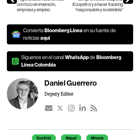
con foco en inversión,
Ecopetrol y a hacer fracking
empresa y empleo
“responsable y sostenible”
Convierta
Bloomberg Línea
en su fuente de
noticias
aquí
Síguenos en el canal
WhatsApp
de
Bloomberg
Línea Colombia
Daniel Guerrero
Deputy Editor
Temas de este artículo
South32
Níquel
Minería