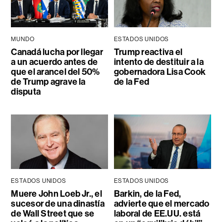
MUNDO
ESTADOS UNIDOS
Canadá lucha por llegar
Trump reactiva el
a un acuerdo antes de
intento de destituir a la
que el arancel del 50%
gobernadora Lisa Cook
de Trump agrave la
de la Fed
disputa
ESTADOS UNIDOS
ESTADOS UNIDOS
Muere John Loeb Jr., el
Barkin, de la Fed,
sucesor de una dinastía
advierte que el mercado
de Wall Street que se
laboral de EE.UU. está