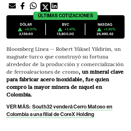
ÚLTIMAS
COTIZACIONES
DÓLAR
BVC
NASDAQ
+0.01%
+1.41%
+1.30%
3,159.60
15,800.00
26,690.62
Bloomberg Línea — Robert Yüksel Yildirim, un
magnate turco que construyó su fortuna
alrededor de la producción y comercialización
de ferroaleaciones de cromo
, un mineral clave
para fabricar acero inoxidable, fue quien
compró la mayor minera de níquel en
Colombia.
VER MÁS:
South32 venderá Cerro Matoso en
Colombia a una filial de CoreX Holding