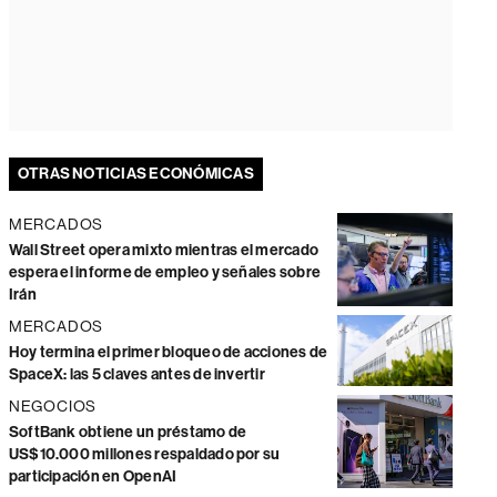
OTRAS NOTICIAS ECONÓMICAS
MERCADOS
Wall Street opera mixto mientras el mercado
espera el informe de empleo y señales sobre
Irán
MERCADOS
Hoy termina el primer bloqueo de acciones de
SpaceX: las 5 claves antes de invertir
NEGOCIOS
SoftBank obtiene un préstamo de
US$10.000 millones respaldado por su
participación en OpenAI