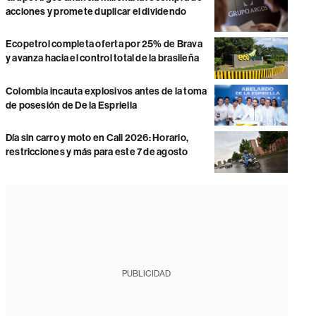
acciones y promete duplicar el dividendo
Ecopetrol completa oferta por 25% de Brava
y avanza hacia el control total de la brasileña
Colombia incauta explosivos antes de la toma
de posesión de De la Espriella
Día sin carro y moto en Cali 2026: Horario,
restricciones y más para este 7 de agosto
PUBLICIDAD