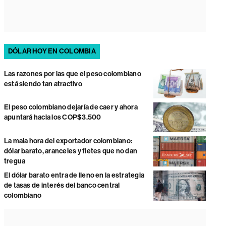
DÓLAR HOY EN COLOMBIA
Las razones por las que el peso colombiano
está siendo tan atractivo
El peso colombiano dejaría de caer y ahora
apuntará hacia los COP$3.500
La mala hora del exportador colombiano:
dólar barato, aranceles y fletes que no dan
tregua
El dólar barato entra de lleno en la estrategia
de tasas de interés del banco central
colombiano