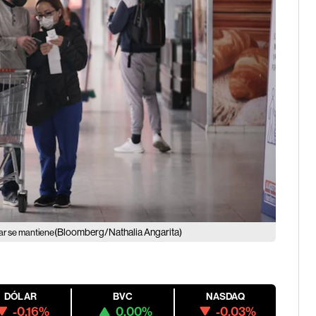
(Bloomberg/Nathalia Angarita)
lar se mantiene
DÓLAR
BVC
NASDAQ
-0.16%
0.00%
-0.03%