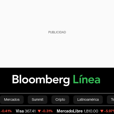
PUBLICIDAD
Mercados
Summit
Cripto
Latinoamérica
T
isa
367.41
MercadoLibre
1,810.00
Banco
-0.31%
-5.97%
Green
Economía
Estilo de vida
Mundo
Videos