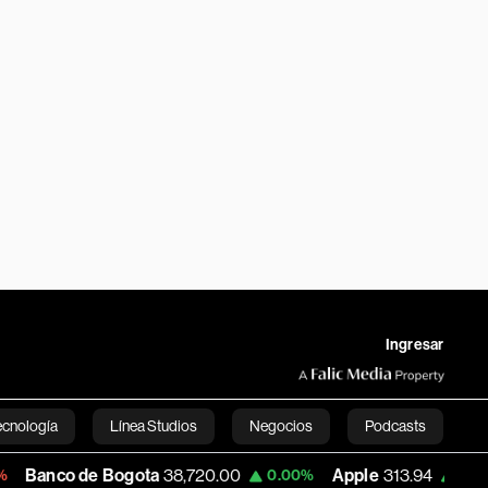
Ingresar
ecnología
Línea Studios
Negocios
Podcasts
 de Bogota
38,720.00
Apple
313.94
USD
0.00%
+0.96%
English