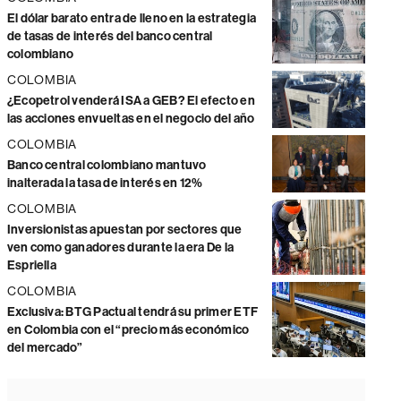
El dólar barato entra de lleno en la estrategia
de tasas de interés del banco central
colombiano
COLOMBIA
¿Ecopetrol venderá ISA a GEB? El efecto en
las acciones envueltas en el negocio del año
COLOMBIA
Banco central colombiano mantuvo
inalterada la tasa de interés en 12%
COLOMBIA
Inversionistas apuestan por sectores que
ven como ganadores durante la era De la
Espriella
COLOMBIA
Exclusiva: BTG Pactual tendrá su primer ETF
en Colombia con el “precio más económico
del mercado”