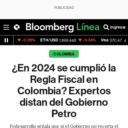
PUBLICIDAD
Ingresar
-0.06%
ETH/USD
-0.34%
Visa
+0.52%
Me
1,899.448
370.47
COLOMBIA
¿En 2024 se cumplió la
Regla Fiscal en
Colombia? Expertos
distan del Gobierno
Petro
Fedesarrollo señala que si el Gobierno no recorta el