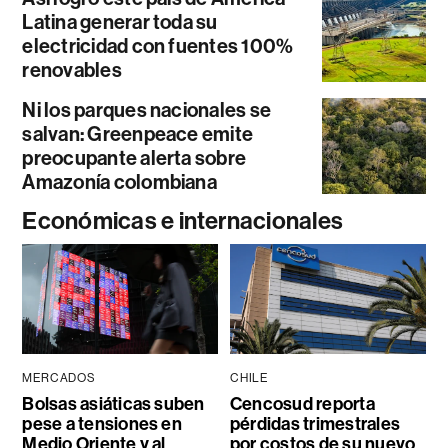
Latina generar toda su
electricidad con fuentes 100%
renovables
Ni los parques nacionales se
salvan: Greenpeace emite
preocupante alerta sobre
Amazonía colombiana
Económicas e internacionales
MERCADOS
CHILE
Bolsas asiáticas suben
Cencosud reporta
pese a tensiones en
pérdidas trimestrales
Medio Oriente y al
por costos de su nuevo