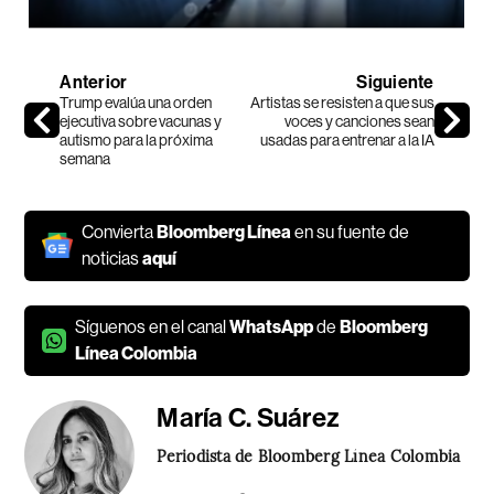
Anterior
Siguiente
Trump evalúa una orden
Artistas se resisten a que sus
ejecutiva sobre vacunas y
voces y canciones sean
autismo para la próxima
usadas para entrenar a la IA
semana
Convierta
Bloomberg Línea
en su fuente de
noticias
aquí
Síguenos en el canal
WhatsApp
de
Bloomberg
Línea Colombia
María C. Suárez
Periodista de Bloomberg Línea Colombia