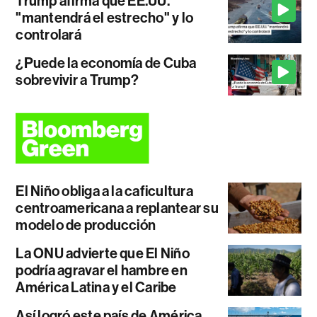
Trump afirma que EE.UU.
"mantendrá el estrecho" y lo
controlará
¿Puede la economía de Cuba
sobrevivir a Trump?
El Niño obliga a la caficultura
centroamericana a replantear su
modelo de producción
La ONU advierte que El Niño
podría agravar el hambre en
América Latina y el Caribe
Así logró este país de América