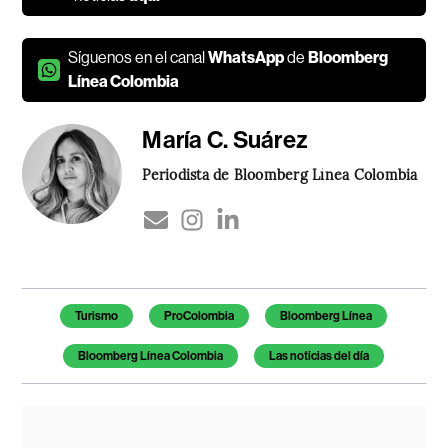
Síguenos en el canal
WhatsApp
de
Bloomberg
Línea Colombia
María C. Suárez
Periodista de Bloomberg Línea Colombia
Temas de este artículo
Turismo
ProColombia
Bloomberg Línea
Bloomberg Línea Colombia
Las noticias del día