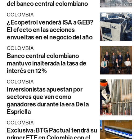
del banco central colombiano
COLOMBIA
¿Ecopetrol venderá ISA a GEB?
El efecto en las acciones
envueltas en el negocio del año
COLOMBIA
Banco central colombiano
mantuvo inalterada la tasa de
interés en 12%
COLOMBIA
Inversionistas apuestan por
sectores que ven como
ganadores durante la era De la
Espriella
COLOMBIA
Exclusiva: BTG Pactual tendrá su
primer ETF en Colombia con el