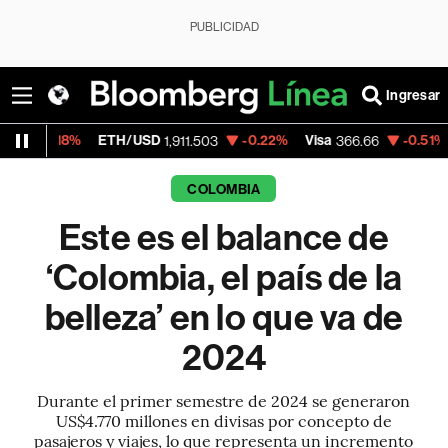
PUBLICIDAD
Ingresar
ETH/USD
-0.22%
Visa
-0.51%
MercadoLib
1,911.503
366.66
COLOMBIA
Este es el balance de
‘Colombia, el país de la
belleza’ en lo que va de
2024
Durante el primer semestre de 2024 se generaron
US$4.770 millones en divisas por concepto de
pasajeros y viajes, lo que representa un incremento