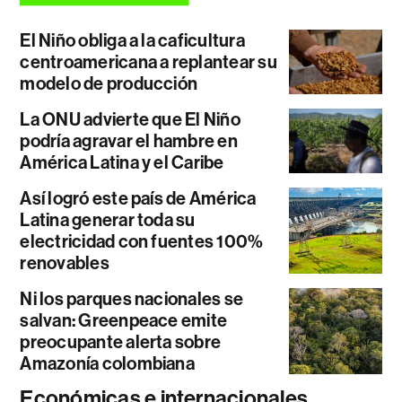
El Niño obliga a la caficultura
centroamericana a replantear su
modelo de producción
La ONU advierte que El Niño
podría agravar el hambre en
América Latina y el Caribe
Así logró este país de América
Latina generar toda su
electricidad con fuentes 100%
renovables
Ni los parques nacionales se
salvan: Greenpeace emite
preocupante alerta sobre
Amazonía colombiana
Económicas e internacionales