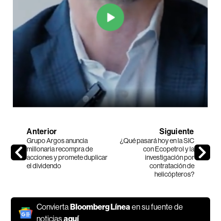
Anterior
Siguiente
Grupo Argos anuncia
¿Qué pasará hoy en la SIC
millonaria recompra de
con Ecopetrol y la
acciones y promete duplicar
investigación por
el dividendo
contratación de
helicópteros?
Convierta
Bloomberg Línea
en su fuente de
noticias
aquí