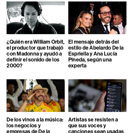
¿Quién era William Orbit,
El mensaje detrás del
el productor que trabajó
estilo de Abelardo De la
con Madonna y ayudó a
Espriella y Ana Lucía
definir el sonido de los
Pineda, según una
2000?
experta
De los vinos a la música:
Artistas se resisten a
los negocios y
que sus voces y
empresas de De la
canciones sean usadas