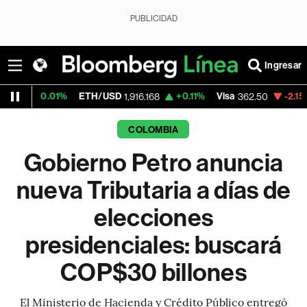
PUBLICIDAD
Ingresar
1%
ETH/USD
+0.11%
Visa
-2.15%
Mercado
1,916.168
362.50
COLOMBIA
Gobierno Petro anuncia
nueva Tributaria a días de
elecciones
presidenciales: buscará
COP$30 billones
El Ministerio de Hacienda y Crédito Público entregó