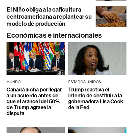
El Niño obliga a la caficultura
centroamericana a replantear su
modelo de producción
Económicas e internacionales
MUNDO
ESTADOS UNIDOS
Canadá lucha por llegar
Trump reactiva el
a un acuerdo antes de
intento de destituir a la
que el arancel del 50%
gobernadora Lisa Cook
de Trump agrave la
de la Fed
disputa