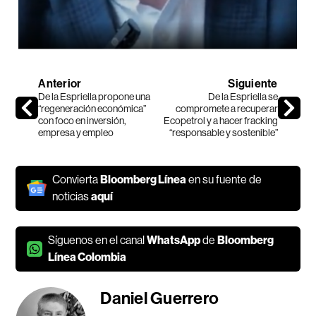
Anterior
Siguiente
De la Espriella propone una
De la Espriella se
“regeneración económica”
compromete a recuperar
con foco en inversión,
Ecopetrol y a hacer fracking
empresa y empleo
“responsable y sostenible”
Convierta
Bloomberg Línea
en su fuente de
noticias
aquí
Síguenos en el canal
WhatsApp
de
Bloomberg
Línea Colombia
Daniel Guerrero