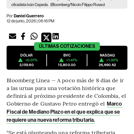
oficialista Iván Cepeda.
(Bloomberg/Nicolo Filippo Rosso)
Por
Daniel Guerrero
12 de junio, 2026 | 06:16 PM
ÚLTIMAS
COTIZACIONES
DÓLAR
BVC
NASDAQ
+0.01%
+1.41%
+1.30%
3,159.60
15,800.00
26,690.62
Bloomberg Línea — A poco más de 8 días de ir
a las urnas para una votación histórica que
definirá al próximo presidente de Colombia, el
Gobierno de Gustavo Petro entregó el
Marco
Fiscal de Mediano Plazo en el que explica que se
requiere una nueva reforma tributaria.
“Se está planteando una reforma tributaria