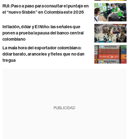
RUI: Paso a paso para consultar el puntaje en
el “nuevo Sisbén” en Colombia este 2026
Inflación, dólar y El Niño: las señales que
ponen a prueba la pausa del banco central
colombiano
La mala hora del exportador colombiano:
dólar barato, aranceles y fletes que no dan
tregua
PUBLICIDAD