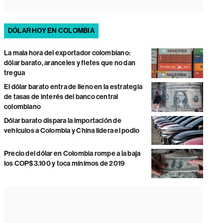
DÓLAR HOY EN COLOMBIA
La mala hora del exportador colombiano:
dólar barato, aranceles y fletes que no dan
tregua
El dólar barato entra de lleno en la estrategia
de tasas de interés del banco central
colombiano
Dólar barato dispara la importación de
vehículos a Colombia y China lidera el podio
Precio del dólar en Colombia rompe a la baja
los COP$3.100 y toca mínimos de 2019