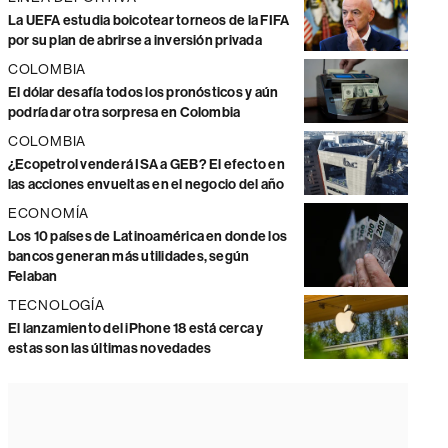
La UEFA estudia boicotear torneos de la FIFA
por su plan de abrirse a inversión privada
COLOMBIA
El dólar desafía todos los pronósticos y aún
podría dar otra sorpresa en Colombia
COLOMBIA
¿Ecopetrol venderá ISA a GEB? El efecto en
las acciones envueltas en el negocio del año
ECONOMÍA
Los 10 países de Latinoamérica en donde los
bancos generan más utilidades, según
Felaban
TECNOLOGÍA
El lanzamiento del iPhone 18 está cerca y
estas son las últimas novedades