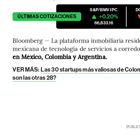
S&P/BMV IPC
D
+0.20%
ÚLTIMAS
COTIZACIONES
66,833.16
Bloomberg — La plataforma inmobiliaria resid
mexicana de tecnología de servicios a corredo
en México, Colombia y Argentina.
VER MÁS:
Las 30 startups más valiosas de Colom
son las otras 28?
PUBLIC