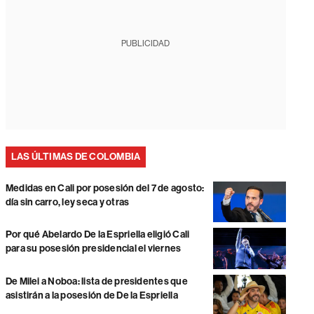
PUBLICIDAD
LAS ÚLTIMAS DE COLOMBIA
Medidas en Cali por posesión del 7 de agosto:
día sin carro, ley seca y otras
Por qué Abelardo De la Espriella eligió Cali
para su posesión presidencial el viernes
De Milei a Noboa: lista de presidentes que
asistirán a la posesión de De la Espriella