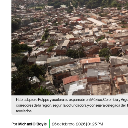
Habi adquiere Pulppo y acelera su expansión en México, Colombia y Arge
corredores de la región, según la cofundadora y consejera delegada de H
revelados.
Por
Michael O'Boyle
26 de febrero, 2026 | 01:25 PM