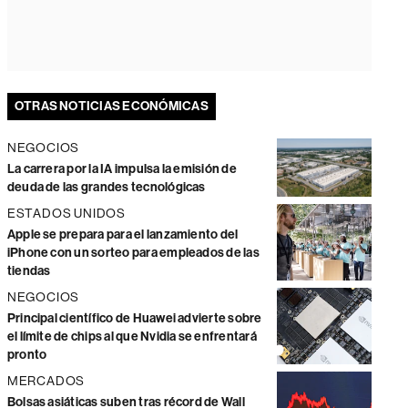
OTRAS NOTICIAS ECONÓMICAS
NEGOCIOS
La carrera por la IA impulsa la emisión de
deuda de las grandes tecnológicas
ESTADOS UNIDOS
Apple se prepara para el lanzamiento del
iPhone con un sorteo para empleados de las
tiendas
NEGOCIOS
Principal científico de Huawei advierte sobre
el límite de chips al que Nvidia se enfrentará
pronto
MERCADOS
Bolsas asiáticas suben tras récord de Wall