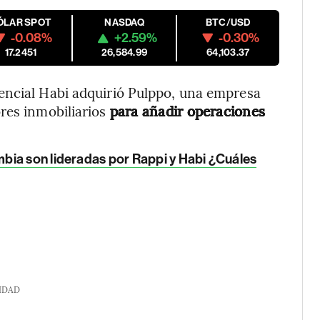
ÓLAR SPOT
NASDAQ
BTC/USD
-0.08%
+2.59%
-0.30%
17.2451
26,584.99
64,103.37
encial Habi adquirió Pulppo, una empresa
res inmobiliarios
para añadir operaciones
bia son lideradas por Rappi y Habi ¿Cuáles
IDAD