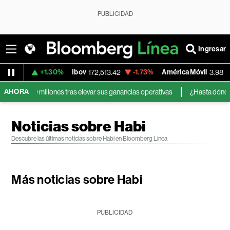
PUBLICIDAD
Ingresar
+1.30%
Ibov
-1.73%
América Móvil
+3.11%
172,513.42
3.98
AHORA
illones tras elevar sus ganancias operativas
¿Hasta dónde pueden lleg
Noticias sobre Habi
Descubre las últimas noticias sobre Habi en Bloomberg Línea
Más noticias sobre Habi
PUBLICIDAD