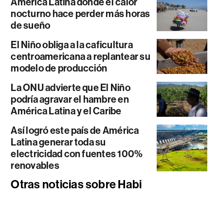
América Latina donde el calor
nocturno hace perder más horas
de sueño
El Niño obliga a la caficultura
centroamericana a replantear su
modelo de producción
La ONU advierte que El Niño
podría agravar el hambre en
América Latina y el Caribe
Así logró este país de América
Latina generar toda su
electricidad con fuentes 100%
renovables
Otras noticias sobre Habi