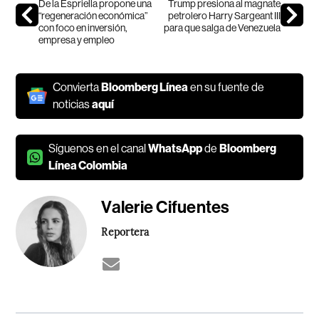
De la Espriella propone una
Trump presiona al magnate
“regeneración económica”
petrolero Harry Sargeant III
con foco en inversión,
para que salga de Venezuela
empresa y empleo
Convierta
Bloomberg Línea
en su fuente de
noticias
aquí
Síguenos en el canal
WhatsApp
de
Bloomberg
Línea Colombia
Valerie Cifuentes
Reportera