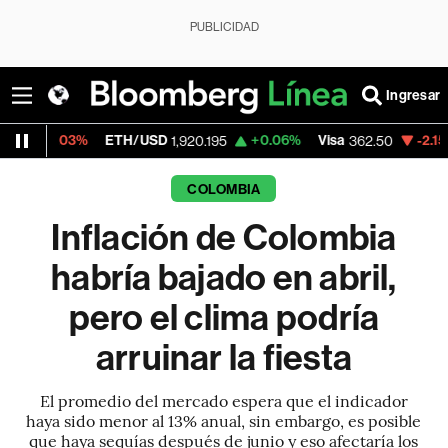
PUBLICIDAD
Ingresar
ETH/USD
+0.06%
Visa
-2.15%
MercadoLib
1,920.195
362.50
COLOMBIA
Inflación de Colombia
habría bajado en abril,
pero el clima podría
arruinar la fiesta
El promedio del mercado espera que el indicador
haya sido menor al 13% anual, sin embargo, es posible
que haya sequías después de junio y eso afectaría los