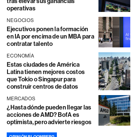
tras elevar sus ganancias
operativas
NEGOCIOS
Ejecutivos ponen la formación
en IA por encima de un MBA para
contratar talento
ECONOMÍA
Estas ciudades de América
Latina tienen mejores costos
que Tokio o Singapur para
construir centros de datos
MERCADOS
¿Hasta dónde pueden llegar las
acciones de AMD? BofA es
optimista, pero advierte riesgos
OPINIÓN BLOOMBERG