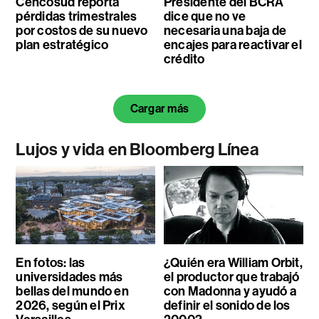
Cencosud reporta
Presidente del BCRA
pérdidas trimestrales
dice que no ve
por costos de su nuevo
necesaria una baja de
plan estratégico
encajes para reactivar el
crédito
Cargar más
Lujos y vida en Bloomberg Línea
En fotos: las
¿Quién era William Orbit,
universidades más
el productor que trabajó
bellas del mundo en
con Madonna y ayudó a
2026, según el Prix
definir el sonido de los