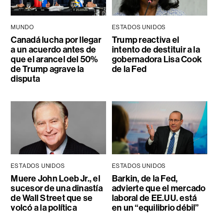
MUNDO
ESTADOS UNIDOS
Canadá lucha por llegar
Trump reactiva el
a un acuerdo antes de
intento de destituir a la
que el arancel del 50%
gobernadora Lisa Cook
de Trump agrave la
de la Fed
disputa
ESTADOS UNIDOS
ESTADOS UNIDOS
Muere John Loeb Jr., el
Barkin, de la Fed,
sucesor de una dinastía
advierte que el mercado
de Wall Street que se
laboral de EE.UU. está
volcó a la política
en un “equilibrio débil”