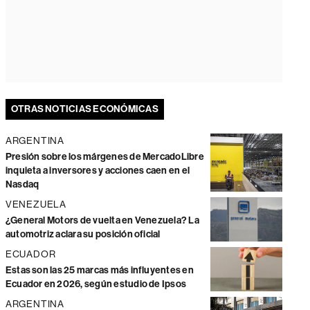
OTRAS NOTICIAS ECONÓMICAS
ARGENTINA
Presión sobre los márgenes de MercadoLibre
inquieta a inversores y acciones caen en el
Nasdaq
VENEZUELA
¿General Motors de vuelta en Venezuela? La
automotriz aclara su posición oficial
ECUADOR
Estas son las 25 marcas más influyentes en
Ecuador en 2026, según estudio de Ipsos
ARGENTINA