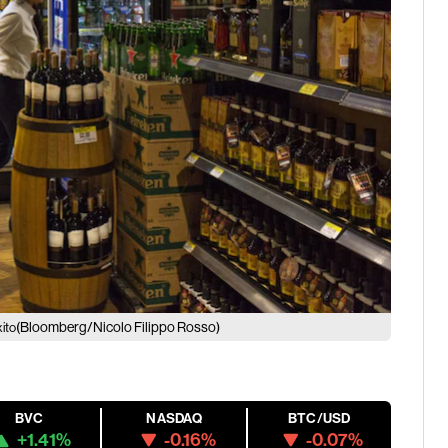
(Bloomberg/Nicolo Filippo Rosso)
ito
BVC
NASDAQ
BTC/USD
+1.41%
-0.16%
-0.07%