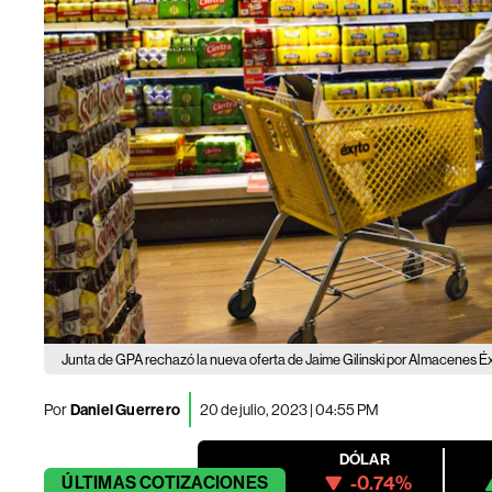
Junta de GPA rechazó la nueva oferta de Jaime Gilinski por Almacenes Éx
Por
Daniel Guerrero
20 de julio, 2023 | 04:55 PM
DÓLAR
-0.74%
ÚLTIMAS
COTIZACIONES