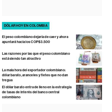
DÓLAR HOY EN COLOMBIA
El peso colombiano dejaría de caer y ahora
apuntará hacia los COP$3.500
Las razones por las que el peso colombiano
está siendo tan atractivo
La mala hora del exportador colombiano:
dólar barato, aranceles y fletes que no dan
tregua
El dólar barato entra de lleno en la estrategia
de tasas de interés del banco central
colombiano