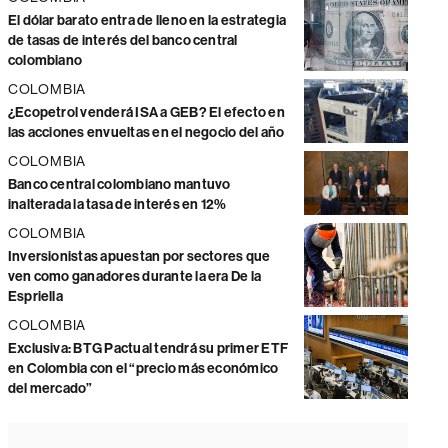
El dólar barato entra de lleno en la estrategia
de tasas de interés del banco central
colombiano
COLOMBIA
¿Ecopetrol venderá ISA a GEB? El efecto en
las acciones envueltas en el negocio del año
COLOMBIA
Banco central colombiano mantuvo
inalterada la tasa de interés en 12%
COLOMBIA
Inversionistas apuestan por sectores que
ven como ganadores durante la era De la
Espriella
COLOMBIA
Exclusiva: BTG Pactual tendrá su primer ETF
en Colombia con el “precio más económico
del mercado”