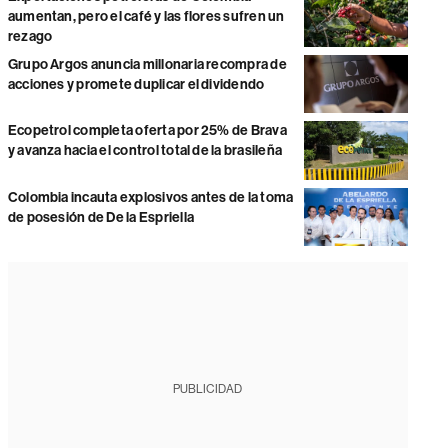
aumentan, pero el café y las flores sufren un
rezago
Grupo Argos anuncia millonaria recompra de
acciones y promete duplicar el dividendo
Ecopetrol completa oferta por 25% de Brava
y avanza hacia el control total de la brasileña
Colombia incauta explosivos antes de la toma
de posesión de De la Espriella
PUBLICIDAD