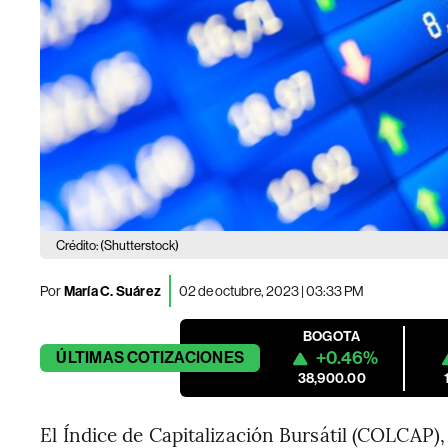
Crédito: (Shutterstock)
Por
María C. Suárez
02 de octubre, 2023 | 03:33 PM
BOGOTA
+0.46%
ÚLTIMAS
COTIZACIONES
38,900.00
El Índice de Capitalización Bursátil (COLCAP),