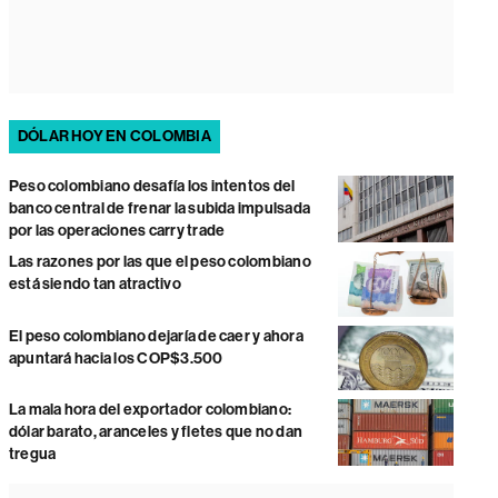
DÓLAR HOY EN COLOMBIA
Peso colombiano desafía los intentos del
banco central de frenar la subida impulsada
por las operaciones carry trade
Las razones por las que el peso colombiano
está siendo tan atractivo
El peso colombiano dejaría de caer y ahora
apuntará hacia los COP$3.500
La mala hora del exportador colombiano:
dólar barato, aranceles y fletes que no dan
tregua