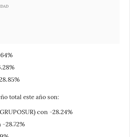
IDAD
.64%
6.28%
 28.85%
o total este año son:
 (GRUPOSUR) con -28.24%
n -28.72%
89%