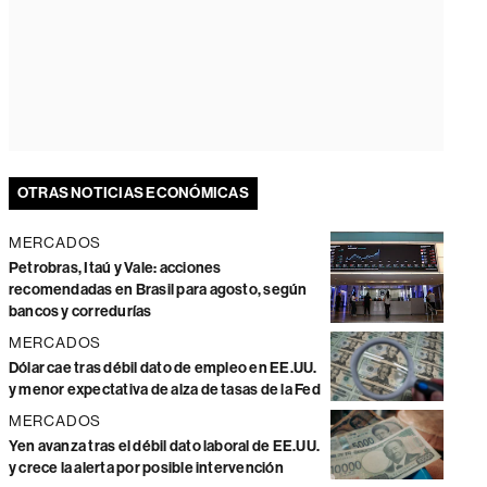
OTRAS NOTICIAS ECONÓMICAS
MERCADOS
Petrobras, Itaú y Vale: acciones
recomendadas en Brasil para agosto, según
bancos y corredurías
MERCADOS
Dólar cae tras débil dato de empleo en EE.UU.
y menor expectativa de alza de tasas de la Fed
MERCADOS
Yen avanza tras el débil dato laboral de EE.UU.
y crece la alerta por posible intervención