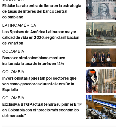
El dólar barato entra de lleno en la estrategia
de tasas de interés del banco central
colombiano
LATINOAMÉRICA
Los 5 países de América Latina con mayor
calidad de vida en 2026, según clasificación
de Wharton
COLOMBIA
Banco central colombiano mantuvo
inalterada la tasa de interés en 12%
COLOMBIA
Inversionistas apuestan por sectores que
ven como ganadores durante la era De la
Espriella
COLOMBIA
Exclusiva: BTG Pactual tendrá su primer ETF
en Colombia con el “precio más económico
del mercado”