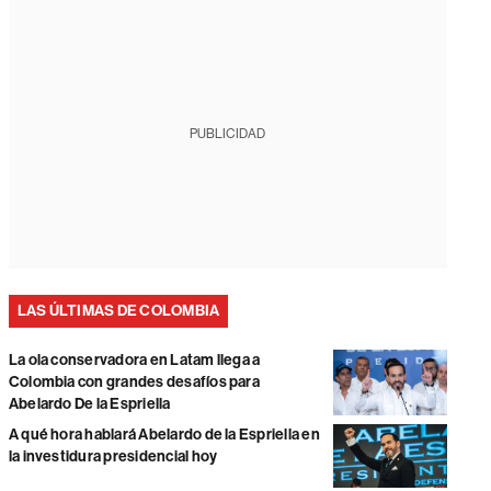
PUBLICIDAD
LAS ÚLTIMAS DE COLOMBIA
La ola conservadora en Latam llega a
Colombia con grandes desafíos para
Abelardo De la Espriella
A qué hora hablará Abelardo de la Espriella en
la investidura presidencial hoy