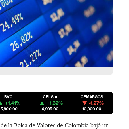
BVC
CELSIA
CEMARGOS
+1.41%
+1.32%
-1.27%
15,800.00
4,995.00
10,900.00
 de la Bolsa de Valores de Colombia bajó un