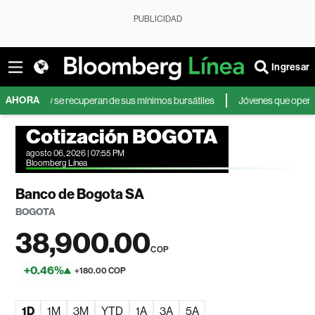
PUBLICIDAD
Ingresar
AHORA
ores y se recuperan de sus mínimos bursátiles
Jóvenes que operan en bol
Cotización BOGOTA
agosto 06, 2026 | 07:55 PM
Bloomberg Línea
Banco de Bogota SA
BOGOTA
38,900.00
COP
+0.46%
+180.00 COP
1D
1M
3M
YTD
1A
3A
5A