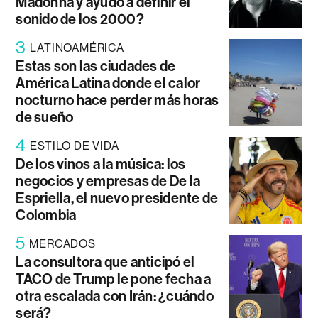
Madonna y ayudó a definir el
sonido de los 2000?
3
LATINOAMÉRICA
Estas son las ciudades de
América Latina donde el calor
nocturno hace perder más horas
de sueño
4
ESTILO DE VIDA
De los vinos a la música: los
negocios y empresas de De la
Espriella, el nuevo presidente de
Colombia
5
MERCADOS
La consultora que anticipó el
TACO de Trump le pone fecha a
otra escalada con Irán: ¿cuándo
será?