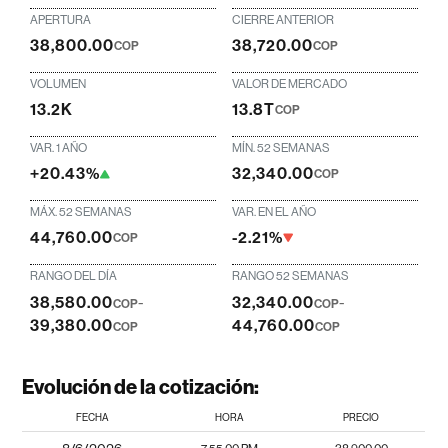
APERTURA
CIERRE ANTERIOR
38,800.00
38,720.00
COP
COP
VOLUMEN
VALOR DE MERCADO
13.2K
13.8T
COP
VAR. 1 AÑO
MÍN. 52 SEMANAS
+20.43%
32,340.00
COP
MÁX. 52 SEMANAS
VAR. EN EL AÑO
44,760.00
-2.21%
COP
RANGO DEL DÍA
RANGO 52 SEMANAS
38,580.00
-
32,340.00
-
COP
COP
39,380.00
44,760.00
COP
COP
Evolución de la cotización:
FECHA
HORA
PRECIO