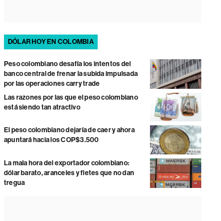
DÓLAR HOY EN COLOMBIA
Peso colombiano desafía los intentos del
banco central de frenar la subida impulsada
por las operaciones carry trade
Las razones por las que el peso colombiano
está siendo tan atractivo
El peso colombiano dejaría de caer y ahora
apuntará hacia los COP$3.500
La mala hora del exportador colombiano:
dólar barato, aranceles y fletes que no dan
tregua