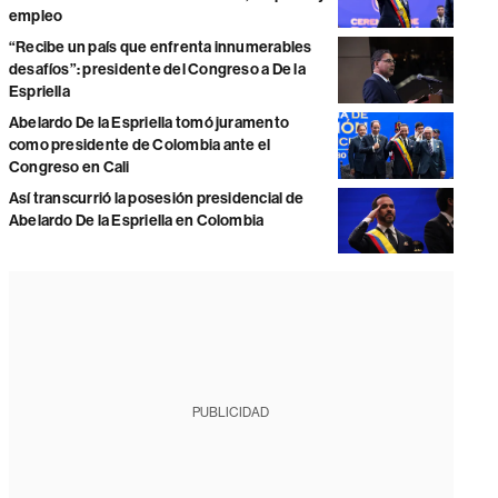
empleo
“Recibe un país que enfrenta innumerables
desafíos”: presidente del Congreso a De la
Espriella
Abelardo De la Espriella tomó juramento
como presidente de Colombia ante el
Congreso en Cali
Así transcurrió la posesión presidencial de
Abelardo De la Espriella en Colombia
PUBLICIDAD