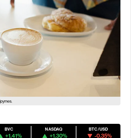
mipymes.
BVC
NASDAQ
BTC/USD
+1.41%
+1.30%
-0.35%