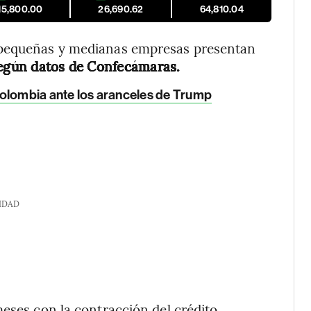
15,800.00
26,690.62
64,810.04
 pequeñas y medianas empresas presentan
 según datos de Confecámaras.
Colombia ante los aranceles de Trump
IDAD
meses con la contracción del crédito