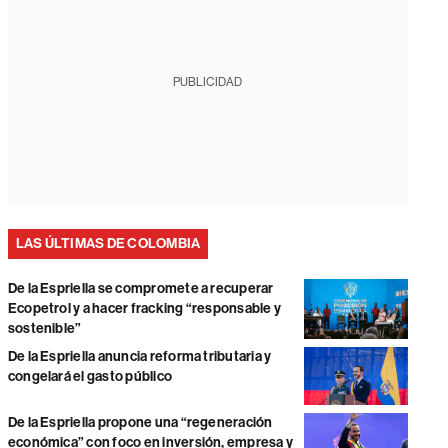
PUBLICIDAD
LAS ÚLTIMAS DE COLOMBIA
De la Espriella se compromete a recuperar
Ecopetrol y a hacer fracking “responsable y
sostenible”
De la Espriella anuncia reforma tributaria y
congelará el gasto público
De la Espriella propone una “regeneración
económica” con foco en inversión, empresa y