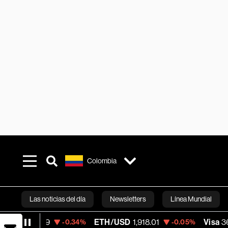
Colombia
Las noticias del día
Newsletters
Línea Mundial
ETH/USD
1,918.01
Visa
362.50
-0.34%
-0.05%
-2.15
Bloomberg 