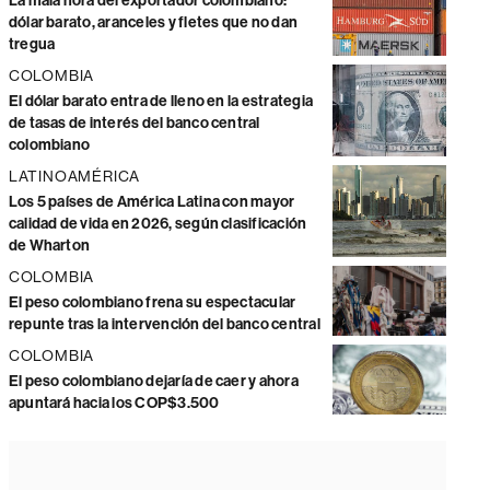
La mala hora del exportador colombiano:
dólar barato, aranceles y fletes que no dan
tregua
COLOMBIA
El dólar barato entra de lleno en la estrategia
de tasas de interés del banco central
colombiano
LATINOAMÉRICA
Los 5 países de América Latina con mayor
calidad de vida en 2026, según clasificación
de Wharton
COLOMBIA
El peso colombiano frena su espectacular
repunte tras la intervención del banco central
COLOMBIA
El peso colombiano dejaría de caer y ahora
apuntará hacia los COP$3.500