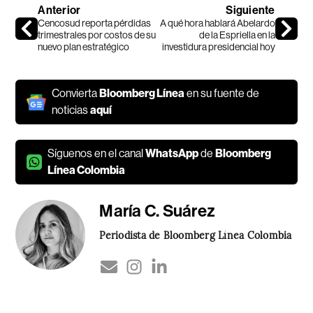
Anterior
Siguiente
Cencosud reporta pérdidas
A qué hora hablará Abelardo
trimestrales por costos de su
de la Espriella en la
nuevo plan estratégico
investidura presidencial hoy
Convierta
Bloomberg Línea
en su fuente de
noticias
aquí
Síguenos en el canal
WhatsApp
de
Bloomberg
Línea Colombia
María C. Suárez
Periodista de Bloomberg Línea Colombia