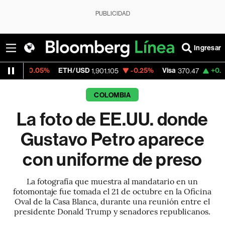
PUBLICIDAD
Ingresar
5%
ETH/USD
-0.25%
Visa
+0.52%
Mercado
1,901.105
370.47
COLOMBIA
La foto de EE.UU. donde
Gustavo Petro aparece
con uniforme de preso
La fotografía que muestra al mandatario en un
fotomontaje fue tomada el 21 de octubre en la Oficina
Oval de la Casa Blanca, durante una reunión entre el
presidente Donald Trump y senadores republicanos.