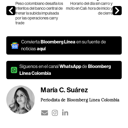
Peso colombiano desafía los
Horario del día sin carro y
intentos del banco central de
moto en Cali: hora de inicio y
frenar la subida impulsada
de cierre
por las operaciones carry
trade
Convierta
Bloomberg Línea
en su fuente de
noticias
aquí
Síguenos en el canal
WhatsApp
de
Bloomberg
Línea Colombia
María C. Suárez
Periodista de Bloomberg Línea Colombia