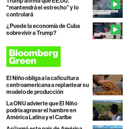
Trump afirma que EE.UU.
"mantendrá el estrecho" y lo
controlará
¿Puede la economía de Cuba
sobrevivir a Trump?
El Niño obliga a la caficultura
centroamericana a replantear su
modelo de producción
La ONU advierte que El Niño
podría agravar el hambre en
América Latina y el Caribe
Así logró este país de América