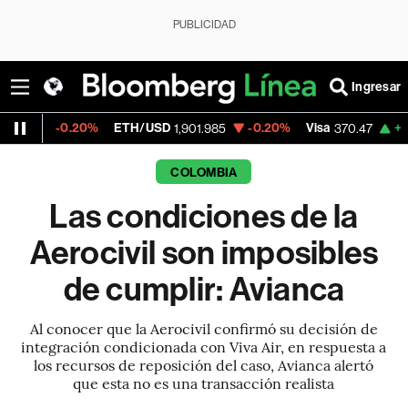
PUBLICIDAD
Ingresar
20%
ETH/USD
-0.20%
Visa
+0.52%
Merc
1,901.985
370.47
COLOMBIA
Las condiciones de la
Aerocivil son imposibles
de cumplir: Avianca
Al conocer que la Aerocivil confirmó su decisión de
integración condicionada con Viva Air, en respuesta a
los recursos de reposición del caso, Avianca alertó
que esta no es una transacción realista