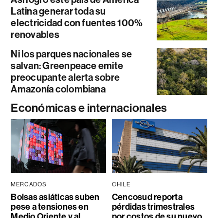
Latina generar toda su
electricidad con fuentes 100%
renovables
Ni los parques nacionales se
salvan: Greenpeace emite
preocupante alerta sobre
Amazonía colombiana
Económicas e internacionales
MERCADOS
CHILE
Bolsas asiáticas suben
Cencosud reporta
pese a tensiones en
pérdidas trimestrales
Medio Oriente y al
por costos de su nuevo