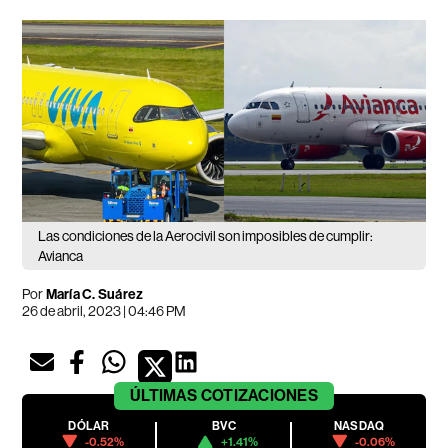
Las condiciones de la Aerocivil son imposibles de cumplir:
Avianca
Por
María C. Suárez
26 de abril, 2023 | 04:46 PM
ÚLTIMAS
COTIZACIONES
DÓLAR
BVC
NASDAQ
-0.52%
+1.41%
-0.06%