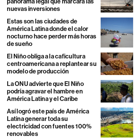
panorama legal que marcará las
nuevas inversiones
Estas son las ciudades de
América Latina donde el calor
nocturno hace perder más horas
de sueño
El Niño obliga a la caficultura
centroamericana a replantear su
modelo de producción
La ONU advierte que El Niño
podría agravar el hambre en
América Latina y el Caribe
Así logró este país de América
Latina generar toda su
electricidad con fuentes 100%
renovables