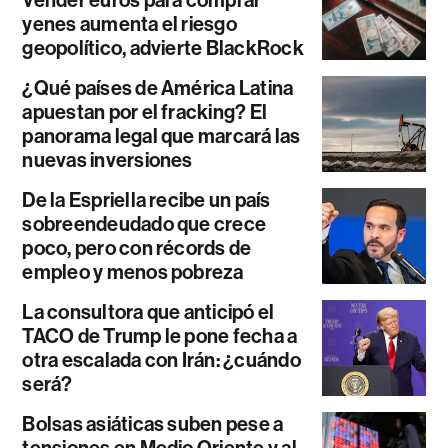
yenes aumenta el riesgo
geopolítico, advierte BlackRock
¿Qué países de América Latina
apuestan por el fracking? El
panorama legal que marcará las
nuevas inversiones
De la Espriella recibe un país
sobreendeudado que crece
poco, pero con récords de
empleo y menos pobreza
La consultora que anticipó el
TACO de Trump le pone fecha a
otra escalada con Irán: ¿cuándo
será?
Bolsas asiáticas suben pese a
tensiones en Medio Oriente y al