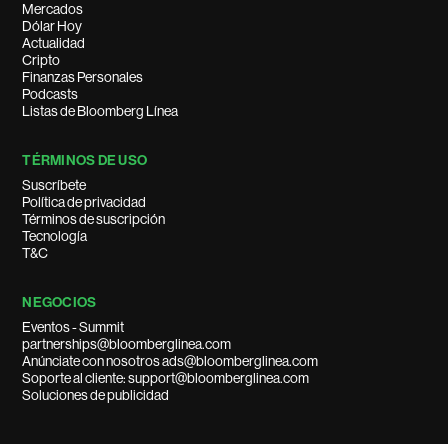
Mercados
Dólar Hoy
Actualidad
Cripto
Finanzas Personales
Podcasts
Listas de Bloomberg Línea
TÉRMINOS DE USO
Suscríbete
Política de privacidad
Términos de suscripción
Tecnología
T&C
NEGOCIOS
Eventos - Summit
partnerships@bloomberglinea.com
Anúnciate con nosotros ads@bloomberglinea.com
Soporte al cliente: support@bloomberglinea.com
Soluciones de publicidad