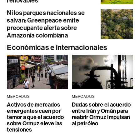
renovables
Ni los parques nacionales se
salvan: Greenpeace emite
preocupante alerta sobre
Amazonía colombiana
Económicas e internacionales
MERCADOS
MERCADOS
Activos de mercados
Dudas sobre el acuerdo
emergentes caen por
entre Irán y Omán para
temor a que el acuerdo
reabrir Ormuz impulsan
sobre Ormuz eleve las
al petróleo
tensiones