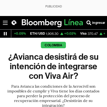
PUBLICIDAD
Ingresar
05%
ETH/USD
+0.02%
Visa
+0.52%
Merca
1,906.30
370.47
COLOMBIA
¿Avianca desistirá de su
intención de integrarse
con Viva Air?
Para Avianca las condiciones de la Aerocivil son
imposibles de cumplir y Viva tiene los días contados
para perder la protección del proceso de
recuperación empresarial. ¿Desistirán de su
integración?