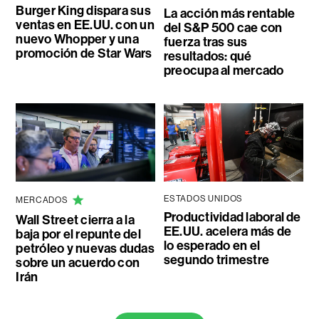
Burger King dispara sus
La acción más rentable
ventas en EE.UU. con un
del S&P 500 cae con
nuevo Whopper y una
fuerza tras sus
promoción de Star Wars
resultados: qué
preocupa al mercado
ESTADOS UNIDOS
MERCADOS
Productividad laboral de
Wall Street cierra a la
EE.UU. acelera más de
baja por el repunte del
lo esperado en el
petróleo y nuevas dudas
segundo trimestre
sobre un acuerdo con
Irán