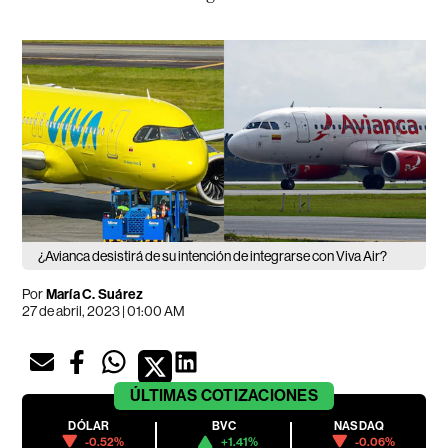
¿Avianca desistirá de su intención de integrarse con Viva Air?
Por
María C. Suárez
27 de abril, 2023 | 01:00 AM
ÚLTIMAS
COTIZACIONES
DÓLAR
BVC
NASDAQ
-0.52%
+1.41%
-0.06%