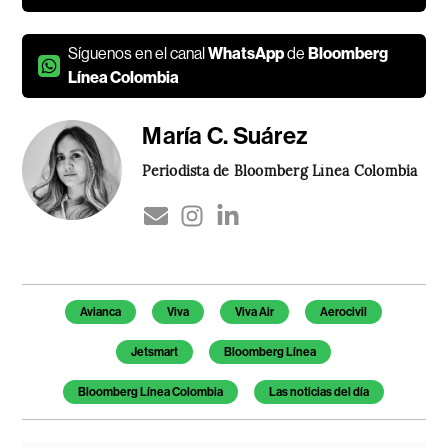
Síguenos en el canal
WhatsApp
de
Bloomberg
Línea Colombia
María C. Suárez
Periodista de Bloomberg Línea Colombia
Temas de este artículo
Avianca
Viva
Viva Air
Aerocivil
Jetsmart
Bloomberg Línea
Bloomberg Línea Colombia
Las noticias del día