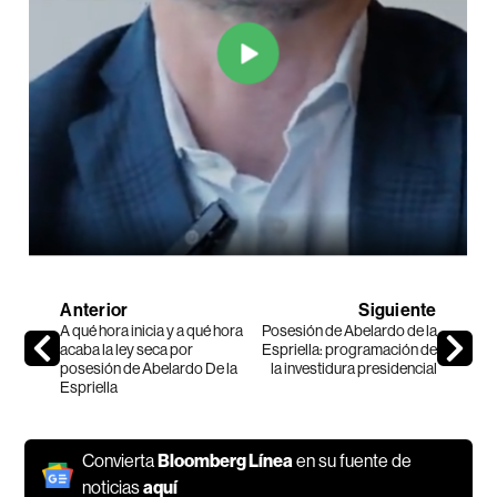
Anterior
Siguiente
A qué hora inicia y a qué hora
Posesión de Abelardo de la
acaba la ley seca por
Espriella: programación de
posesión de Abelardo De la
la investidura presidencial
Espriella
Convierta
Bloomberg Línea
en su fuente de
noticias
aquí