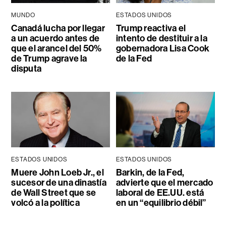
MUNDO
ESTADOS UNIDOS
Canadá lucha por llegar
Trump reactiva el
a un acuerdo antes de
intento de destituir a la
que el arancel del 50%
gobernadora Lisa Cook
de Trump agrave la
de la Fed
disputa
ESTADOS UNIDOS
ESTADOS UNIDOS
Muere John Loeb Jr., el
Barkin, de la Fed,
sucesor de una dinastía
advierte que el mercado
de Wall Street que se
laboral de EE.UU. está
volcó a la política
en un “equilibrio débil”