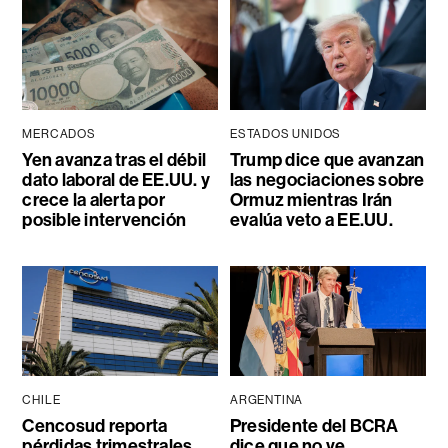
MERCADOS
ESTADOS UNIDOS
Yen avanza tras el débil
Trump dice que avanzan
dato laboral de EE.UU. y
las negociaciones sobre
crece la alerta por
Ormuz mientras Irán
posible intervención
evalúa veto a EE.UU.
CHILE
ARGENTINA
Cencosud reporta
Presidente del BCRA
pérdidas trimestrales
dice que no ve