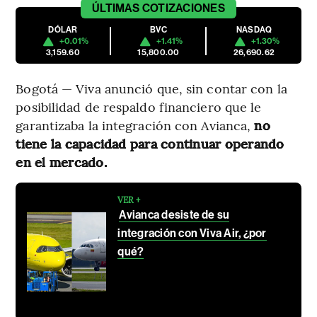
ÚLTIMAS
COTIZACIONES
DÓLAR
BVC
NASDAQ
+0.01%
+1.41%
+1.30%
3,159.60
15,800.00
26,690.62
Bogotá — Viva anunció que, sin contar con la
posibilidad de respaldo financiero que le
garantizaba la integración con Avianca,
no
tiene la capacidad para continuar operando
en el mercado.
VER +
Avianca desiste de su
integración con Viva Air, ¿por
qué?