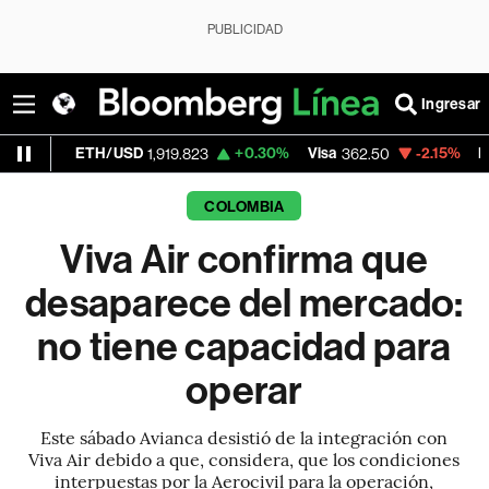
PUBLICIDAD
Ingresar
ETH/USD
+0.30%
Visa
-2.15%
MercadoLib
1,919.823
362.50
COLOMBIA
Viva Air confirma que
desaparece del mercado:
no tiene capacidad para
operar
Este sábado Avianca desistió de la integración con
Viva Air debido a que, considera, que los condiciones
interpuestas por la Aerocivil para la operación,