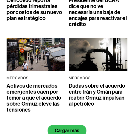
Cencosud reporta
Presidente del BCRA
pérdidas trimestrales
dice que no ve
por costos de su nuevo
necesaria una baja de
plan estratégico
encajes para reactivar el
crédito
MERCADOS
MERCADOS
Activos de mercados
Dudas sobre el acuerdo
emergentes caen por
entre Irán y Omán para
temor a que el acuerdo
reabrir Ormuz impulsan
sobre Ormuz eleve las
al petróleo
tensiones
Cargar más