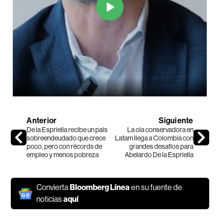
Anterior
Siguiente
De la Espriella recibe un país
La ola conservadora en
sobreendeudado que crece
Latam llega a Colombia con
poco, pero con récords de
grandes desafíos para
empleo y menos pobreza
Abelardo De la Espriella
Convierta
Bloomberg Línea
en su fuente de
noticias
aquí