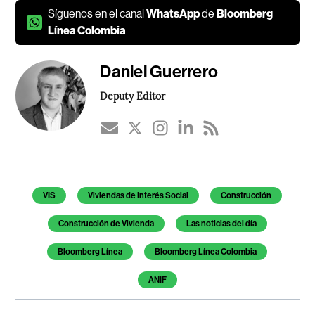
Síguenos en el canal
WhatsApp
de
Bloomberg
Línea Colombia
Daniel Guerrero
Deputy Editor
Temas de este artículo
VIS
Viviendas de Interés Social
Construcción
Construcción de Vivienda
Las noticias del día
Bloomberg Línea
Bloomberg Línea Colombia
ANIF