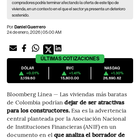
compradores podría terminar afectando la oferta de este tipo de
vivienda, en un contexto en el que el sector ya presenta un deterioro
sostenido.
Por
Daniel Guerrero
24 de enero, 2026 | 05:00 AM
ÚLTIMAS
COTIZACIONES
DÓLAR
BVC
NASDAQ
+0.01%
+1.41%
+1.30%
3,159.60
15,800.00
26,690.62
Bloomberg Línea — Las viviendas más baratas
de Colombia podrían
dejar de ser atractivas
para los constructores.
Esa es la advertencia
central planteada por la Asociación Nacional
de Instituciones Financieras (ANIF) en un
documento en el
que analiza el borrador de