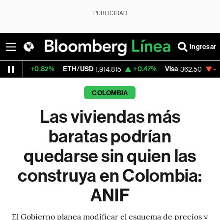
PUBLICIDAD
Ingresar
.82%
ETH/USD
+0.47%
Visa
-2.15%
Merca
1,914.815
362.50
COLOMBIA
Las viviendas más
baratas podrían
quedarse sin quien las
construya en Colombia:
ANIF
El Gobierno planea modificar el esquema de precios y