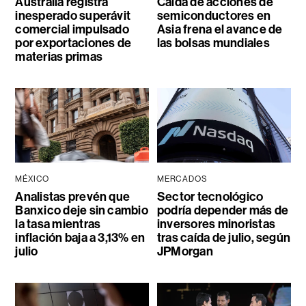
Australia registra
Caída de acciones de
inesperado superávit
semiconductores en
comercial impulsado
Asia frena el avance de
por exportaciones de
las bolsas mundiales
materias primas
MÉXICO
MERCADOS
Analistas prevén que
Sector tecnológico
Banxico deje sin cambio
podría depender más de
la tasa mientras
inversores minoristas
inflación baja a 3,13% en
tras caída de julio, según
julio
JPMorgan