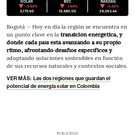
DÓLAR
BVC
NASDAQ
-0.63%
-1.64%
-0.83%
3,175.95
15,580.00
26,363.44
Bogotá — Hoy en día la región se encuentra en
un punto clave en la
transición energética, y
donde cada país está avanzando a su propio
ritmo, afrontando desafíos específicos y
adoptando soluciones sostenibles en función
de sus recursos naturales y contextos sociales.
VER MÁS:
Las dos regiones que guardan el
potencial de energía solar en Colombia
PUBLICIDAD