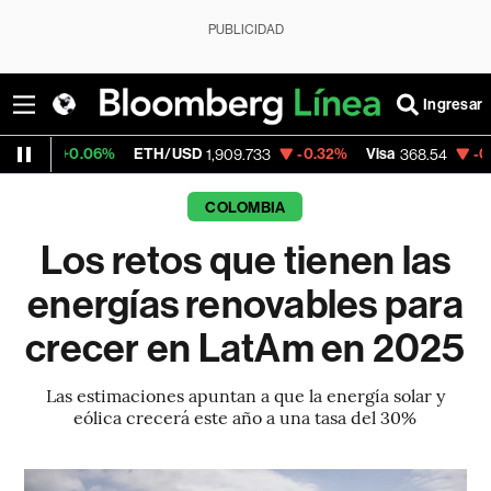
PUBLICIDAD
Ingresar
06%
ETH/USD
-0.32%
Visa
-0.28%
Merca
1,909.733
368.54
COLOMBIA
Los retos que tienen las
energías renovables para
crecer en LatAm en 2025
Las estimaciones apuntan a que la energía solar y
eólica crecerá este año a una tasa del 30%