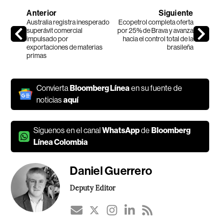
Anterior
Siguiente
Australia registra inesperado
Ecopetrol completa oferta
superávit comercial
por 25% de Brava y avanza
impulsado por
hacia el control total de la
exportaciones de materias
brasileña
primas
Convierta
Bloomberg Línea
en su fuente de
noticias
aquí
Síguenos en el canal
WhatsApp
de
Bloomberg
Línea Colombia
Daniel Guerrero
Deputy Editor