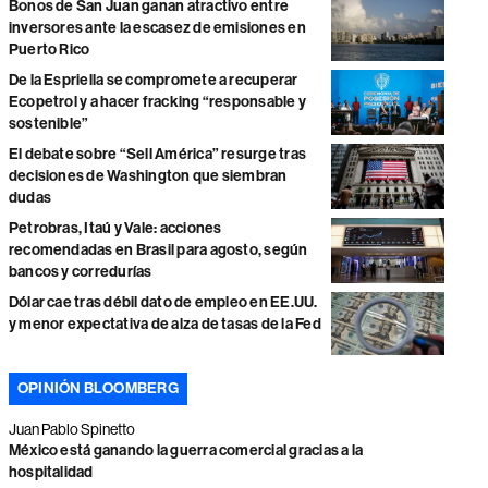
Bonos de San Juan ganan atractivo entre
inversores ante la escasez de emisiones en
Puerto Rico
De la Espriella se compromete a recuperar
Ecopetrol y a hacer fracking “responsable y
sostenible”
El debate sobre “Sell América” resurge tras
decisiones de Washington que siembran
dudas
Petrobras, Itaú y Vale: acciones
recomendadas en Brasil para agosto, según
bancos y corredurías
Dólar cae tras débil dato de empleo en EE.UU.
y menor expectativa de alza de tasas de la Fed
OPINIÓN BLOOMBERG
Juan Pablo Spinetto
México está ganando la guerra comercial gracias a la
hospitalidad