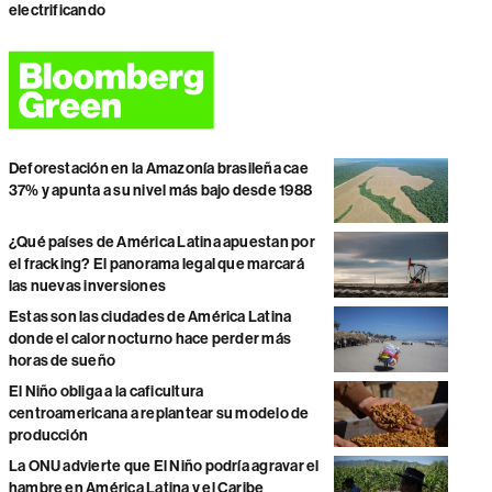
electrificando
Deforestación en la Amazonía brasileña cae
37% y apunta a su nivel más bajo desde 1988
¿Qué países de América Latina apuestan por
el fracking? El panorama legal que marcará
las nuevas inversiones
Estas son las ciudades de América Latina
donde el calor nocturno hace perder más
horas de sueño
El Niño obliga a la caficultura
centroamericana a replantear su modelo de
producción
La ONU advierte que El Niño podría agravar el
hambre en América Latina y el Caribe