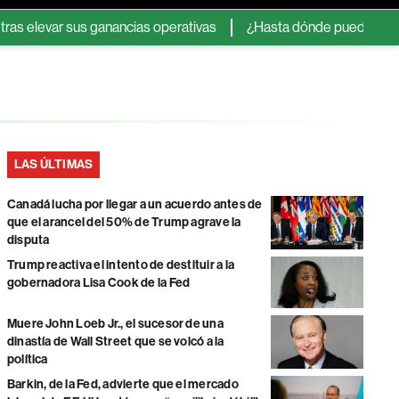
var sus ganancias operativas
¿Hasta dónde pueden llegar las 
LAS ÚLTIMAS
Canadá lucha por llegar a un acuerdo antes de
que el arancel del 50% de Trump agrave la
disputa
Trump reactiva el intento de destituir a la
gobernadora Lisa Cook de la Fed
Muere John Loeb Jr., el sucesor de una
dinastía de Wall Street que se volcó a la
política
Barkin, de la Fed, advierte que el mercado