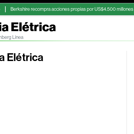
rkshire recompra acciones propias por US$4.500 millones tras ele
a Elétrica
omberg Línea
a Elétrica