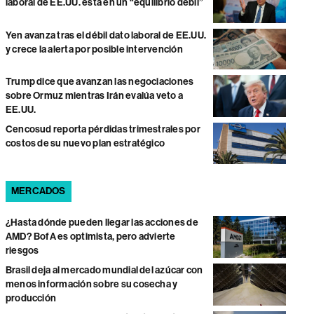
laboral de EE.UU. está en un “equilibrio débil”
Yen avanza tras el débil dato laboral de EE.UU.
y crece la alerta por posible intervención
Trump dice que avanzan las negociaciones
sobre Ormuz mientras Irán evalúa veto a
EE.UU.
Cencosud reporta pérdidas trimestrales por
costos de su nuevo plan estratégico
MERCADOS
¿Hasta dónde pueden llegar las acciones de
AMD? BofA es optimista, pero advierte
riesgos
Brasil deja al mercado mundial del azúcar con
menos información sobre su cosecha y
producción