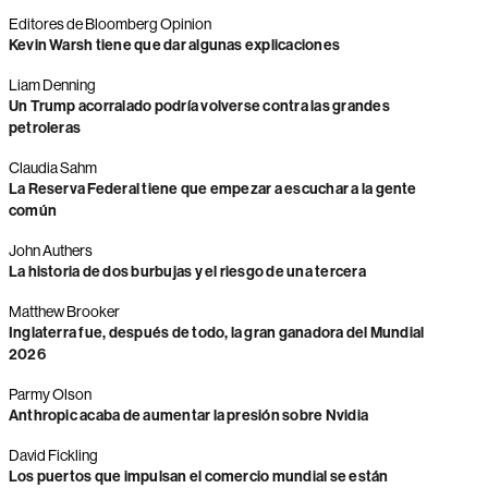
Editores de Bloomberg Opinion
Kevin Warsh tiene que dar algunas explicaciones
Liam Denning
Un Trump acorralado podría volverse contra las grandes
petroleras
Claudia Sahm
La Reserva Federal tiene que empezar a escuchar a la gente
común
John Authers
La historia de dos burbujas y el riesgo de una tercera
Matthew Brooker
Inglaterra fue, después de todo, la gran ganadora del Mundial
2026
Parmy Olson
Anthropic acaba de aumentar la presión sobre Nvidia
David Fickling
Los puertos que impulsan el comercio mundial se están