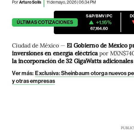
Por
Arturo Solís
11 de mayo, 2026 | 06:34 PM
S&P/BMV IPC
D
+1.16%
ÚLTIMAS
COTIZACIONES
67,164.60
Ciudad de México —
El Gobierno de México pr
inversiones en energía eléctrica
por MXN$740.
la incorporación de 32 GigaWatts adicionales
Ver más
:
Exclusiva: Sheinbaum otorga nuevos per
y otras empresas
PUBLIC