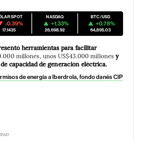
ÓLAR SPOT
NASDAQ
BTC/USD
-0.39%
+1.33%
+0.78%
17.1435
26,698.92
64,895.03
esentó herramientas para facilitar
000 millones, unos US$43.000 millones
y
 de capacidad de generación eléctrica.
misos de energía a Iberdrola, fondo danés CIP
IDAD