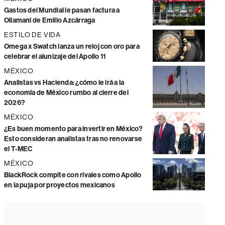
Gastos del Mundial le pasan factura a
Ollamani de Emilio Azcárraga
ESTILO DE VIDA
Omega x Swatch lanza un reloj con oro para
celebrar el alunizaje del Apollo 11
MÉXICO
Analistas vs Hacienda: ¿cómo le irá a la
economía de México rumbo al cierre del
2026?
MÉXICO
¿Es buen momento para invertir en México?
Esto consideran analistas tras no renovarse
el T-MEC
MÉXICO
BlackRock compite con rivales como Apollo
en la puja por proyectos mexicanos