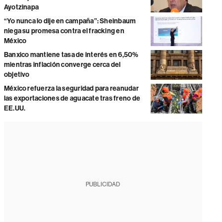
Ayotzinapa
“Yo nunca lo dije en campaña”: Sheinbaum
niega su promesa contra el fracking en
México
Banxico mantiene tasa de interés en 6,50%
mientras inflación converge cerca del
objetivo
México refuerza la seguridad para reanudar
las exportaciones de aguacate tras freno de
EE.UU.
PUBLICIDAD