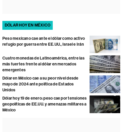
DÓLAR HOY EN MÉXICO
Peso mexicano cae ante el dólar como activo
refugio por guerra entre EE.UU., Israel e Irán
Cuatro monedas de Latinoamérica, entre las
más fuertes frente al dólar en mercados
emergentes
Dólar en México cae a su peor nivel desde
mayo de 2024 ante política de Estados
Unidos
Dólar hoy 19 de enero: peso cae por tensiones
geopolíticas de EE.UU. y amenazas militares a
México