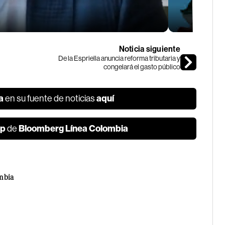
Noticia siguiente
De la Espriella anuncia reforma tributaria y
congelará el gasto público
a
aquí
en su fuente de noticias
p
Bloomberg Línea Colombia
de
mbia