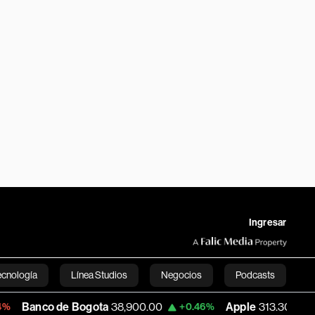
Ingresar
ecnología
Línea Studios
Negocios
Podcasts
de Bogota
38,900.00
Apple
313.305
U
+0.46%
+0.25%
English