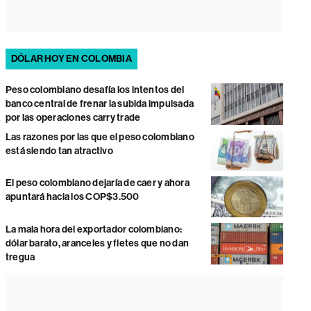
DÓLAR HOY EN COLOMBIA
Peso colombiano desafía los intentos del
banco central de frenar la subida impulsada
por las operaciones carry trade
Las razones por las que el peso colombiano
está siendo tan atractivo
El peso colombiano dejaría de caer y ahora
apuntará hacia los COP$3.500
La mala hora del exportador colombiano:
dólar barato, aranceles y fletes que no dan
tregua