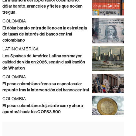
La mala hora del exportador colombiano:
dólar barato, aranceles y fletes que no dan
tregua
COLOMBIA
El dólar barato entra de lleno en la estrategia
de tasas de interés del banco central
colombiano
LATINOAMÉRICA
Los 5 países de América Latina con mayor
calidad de vida en 2026, según clasificación
de Wharton
COLOMBIA
El peso colombiano frena su espectacular
repunte tras la intervención del banco central
COLOMBIA
El peso colombiano dejaría de caer y ahora
apuntará hacia los COP$3.500