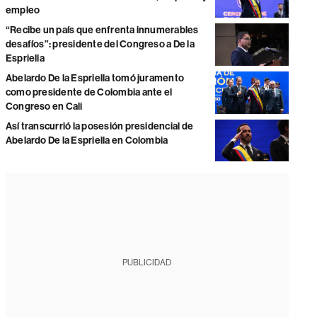
empleo
“Recibe un país que enfrenta innumerables
desafíos”: presidente del Congreso a De la
Espriella
Abelardo De la Espriella tomó juramento
como presidente de Colombia ante el
Congreso en Cali
Así transcurrió la posesión presidencial de
Abelardo De la Espriella en Colombia
PUBLICIDAD