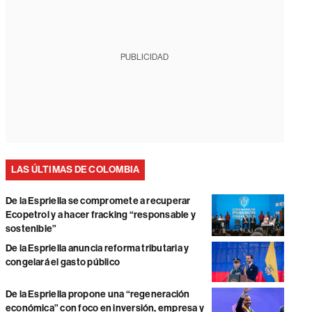
PUBLICIDAD
LAS ÚLTIMAS DE COLOMBIA
De la Espriella se compromete a recuperar
Ecopetrol y a hacer fracking “responsable y
sostenible”
De la Espriella anuncia reforma tributaria y
congelará el gasto público
De la Espriella propone una “regeneración
económica” con foco en inversión, empresa y