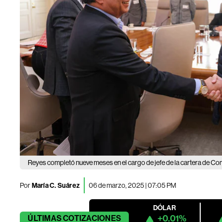
Reyes completó nueve meses en el cargo de jefe de la cartera de Com
Por
María C. Suárez
06 de marzo, 2025 | 07:05 PM
DÓLAR
+0.01%
ÚLTIMAS
COTIZACIONES