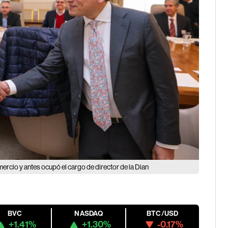
ercio y antes ocupó el cargo de director de la Dian
BVC
NASDAQ
BTC/USD
+1.41%
+1.30%
-0.17%