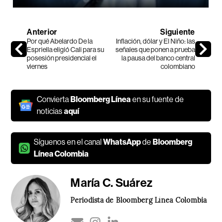
Anterior
Siguiente
Por qué Abelardo De la
Inflación, dólar y El Niño: las
Espriella eligió Cali para su
señales que ponen a prueba
posesión presidencial el
la pausa del banco central
viernes
colombiano
Convierta
Bloomberg Línea
en su fuente de
noticias
aquí
Síguenos en el canal
WhatsApp
de
Bloomberg
Línea Colombia
María C. Suárez
Periodista de Bloomberg Línea Colombia