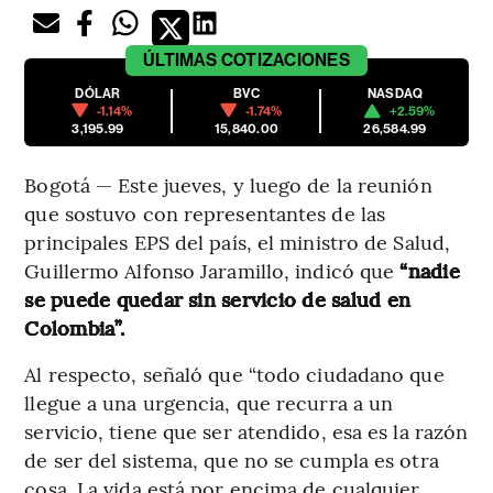
ÚLTIMAS
COTIZACIONES
DÓLAR
BVC
NASDAQ
-1.14%
-1.74%
+2.59%
3,195.99
15,840.00
26,584.99
Bogotá — Este jueves, y luego de la reunión
que sostuvo con representantes de las
principales EPS del país, el ministro de Salud,
Guillermo Alfonso Jaramillo, indicó que
“nadie
se puede quedar sin servicio de salud en
Colombia”.
Al respecto, señaló que “todo ciudadano que
llegue a una urgencia, que recurra a un
servicio, tiene que ser atendido, esa es la razón
de ser del sistema, que no se cumpla es otra
cosa. La vida está por encima de cualquier