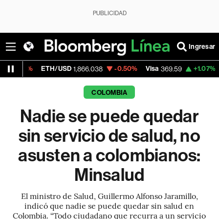
PUBLICIDAD
Ingresar
ETH/USD
-0.50%
Visa
+1.07%
MercadoLi
1,866.038
369.59
COLOMBIA
Nadie se puede quedar
sin servicio de salud, no
asusten a colombianos:
Minsalud
El ministro de Salud, Guillermo Alfonso Jaramillo,
indicó que nadie se puede quedar sin salud en
Colombia. “Todo ciudadano que recurra a un servicio