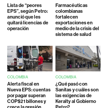
Lista de “peores
Farmacéuticas
EPS”, según Petro:
colombianas
anunció que les
fortalecen
quitará licencias de
exportaciones en
operación
medio de la crisis del
sistema de salud
COLOMBIA
COLOMBIA
Alerta fiscal en
¿Qué pasó con
Nueva EPS: cuentas
Sanitas y cuáles son
por pagar superan
las exigencias de
COP$21 billones y
Keralty al Gobierno
crece la presión
Petro?