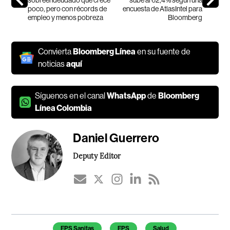
poco, pero con récords de
encuesta de AtlasIntel para
empleo y menos pobreza
Bloomberg
Convierta
Bloomberg Línea
en su fuente de
noticias
aquí
Síguenos en el canal
WhatsApp
de
Bloomberg
Línea Colombia
Daniel Guerrero
Deputy Editor
Temas de este artículo
EPS Sanitas
EPS
Salud