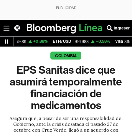
PUBLICIDAD
Ingresar
+0.88%
ETH/USD
+0.58%
Visa
-1.67
.86
1,916.983
364.28
COLOMBIA
EPS Sanitas dice que
asumirá temporalmente
financiación de
medicamentos
Asegura que, a pesar de ser una responsabilidad del
Gobierno, ante la crisis desatada el pasado 27 de
octubre con Cruz Verde, llegó a un acuerdo con