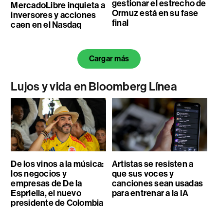
gestionar el estrecho de
MercadoLibre inquieta a
Ormuz está en su fase
inversores y acciones
final
caen en el Nasdaq
Cargar más
Lujos y vida en Bloomberg Línea
De los vinos a la música:
Artistas se resisten a
los negocios y
que sus voces y
empresas de De la
canciones sean usadas
Espriella, el nuevo
para entrenar a la IA
presidente de Colombia