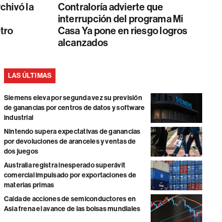
chivó la
Contraloría advierte que
interrupción del programa Mi
tro
Casa Ya pone en riesgo logros
alcanzados
LAS ÚLTIMAS
Siemens eleva por segunda vez su previsión
de ganancias por centros de datos y software
industrial
Nintendo supera expectativas de ganancias
por devoluciones de aranceles y ventas de
dos juegos
Australia registra inesperado superávit
comercial impulsado por exportaciones de
materias primas
Caída de acciones de semiconductores en
Asia frena el avance de las bolsas mundiales