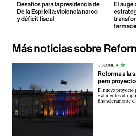
Desafíos para la presidencia de
El auge 
De la Espriella: violencia narco
estrateg
y déficit fiscal
transfo
farmacé
Más noticias sobre Reform
COLOMBIA
Reforma a la s
pero proyecto
El nuevo proyecto 
y alimentos ultrapr
financieramente el