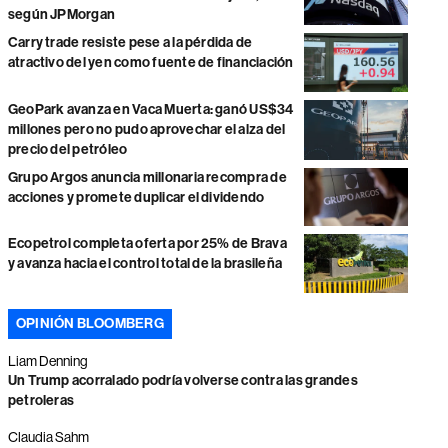
según JPMorgan
Carry trade resiste pese a la pérdida de
atractivo del yen como fuente de financiación
GeoPark avanza en Vaca Muerta: ganó US$34
millones pero no pudo aprovechar el alza del
precio del petróleo
Grupo Argos anuncia millonaria recompra de
acciones y promete duplicar el dividendo
Ecopetrol completa oferta por 25% de Brava
y avanza hacia el control total de la brasileña
OPINIÓN BLOOMBERG
Liam Denning
Un Trump acorralado podría volverse contra las grandes
petroleras
Claudia Sahm