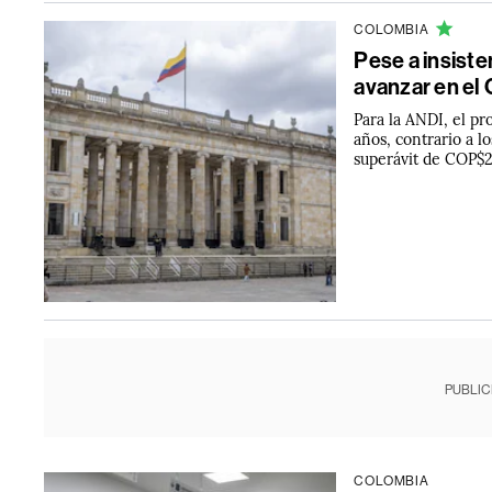
COLOMBIA
Pese a insiste
avanzar en el
Para la ANDI, el pr
años, contrario a l
superávit de COP$21
PUBLIC
COLOMBIA