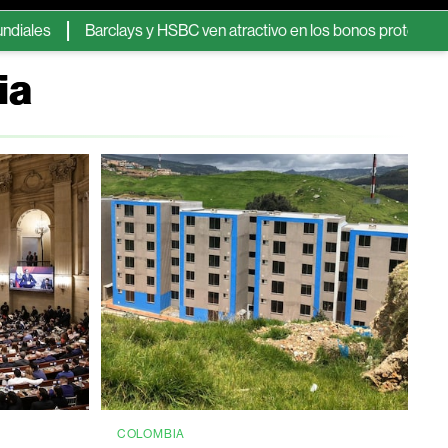
Barclays y HSBC ven atractivo en los bonos protegidos contra la inf
ia
COLOMBIA