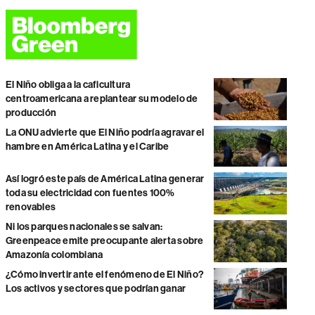
El Niño obliga a la caficultura
centroamericana a replantear su modelo de
producción
La ONU advierte que El Niño podría agravar el
hambre en América Latina y el Caribe
Así logró este país de América Latina generar
toda su electricidad con fuentes 100%
renovables
Ni los parques nacionales se salvan:
Greenpeace emite preocupante alerta sobre
Amazonía colombiana
¿Cómo invertir ante el fenómeno de El Niño?
Los activos y sectores que podrían ganar