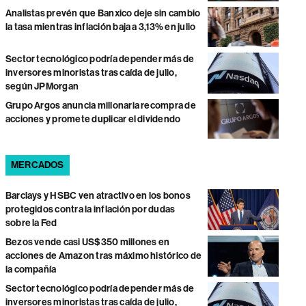
Analistas prevén que Banxico deje sin cambio
la tasa mientras inflación baja a 3,13% en julio
Sector tecnológico podría depender más de
inversores minoristas tras caída de julio,
según JPMorgan
Grupo Argos anuncia millonaria recompra de
acciones y promete duplicar el dividendo
MERCADOS
Barclays y HSBC ven atractivo en los bonos
protegidos contra la inflación por dudas
sobre la Fed
Bezos vende casi US$350 millones en
acciones de Amazon tras máximo histórico de
la compañía
Sector tecnológico podría depender más de
inversores minoristas tras caída de julio,