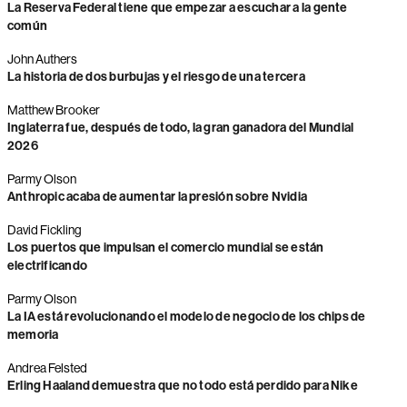
La Reserva Federal tiene que empezar a escuchar a la gente
común
John Authers
La historia de dos burbujas y el riesgo de una tercera
Matthew Brooker
Inglaterra fue, después de todo, la gran ganadora del Mundial
2026
Parmy Olson
Anthropic acaba de aumentar la presión sobre Nvidia
David Fickling
Los puertos que impulsan el comercio mundial se están
electrificando
Parmy Olson
La IA está revolucionando el modelo de negocio de los chips de
memoria
Andrea Felsted
Erling Haaland demuestra que no todo está perdido para Nike