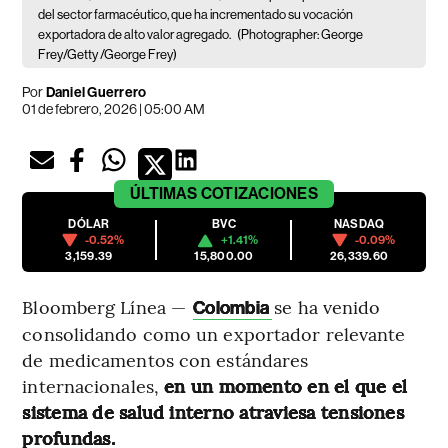
del sector farmacéutico, que ha incrementado su vocación
exportadora de alto valor agregado.
(Photographer: George
Frey/Getty /George Frey)
Por
Daniel Guerrero
01 de febrero, 2026 | 05:00 AM
ÚLTIMAS
COTIZACIONES
DÓLAR
BVC
NASDAQ
-0.52%
+1.41%
-0.09%
3,159.39
15,800.00
26,339.60
Bloomberg Línea —
se ha venido
Colombia
consolidando como un exportador relevante
de medicamentos con estándares
internacionales,
en un momento en el que el
sistema de salud interno atraviesa tensiones
profundas.