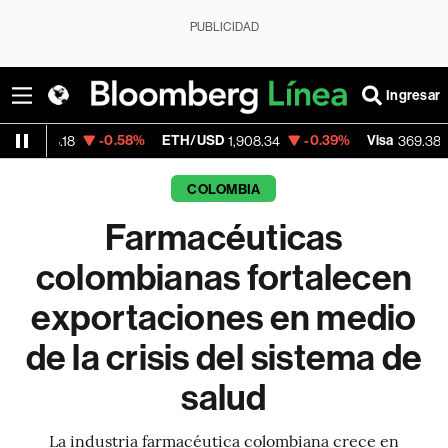
PUBLICIDAD
Ingresar
-0.58%
ETH/USD
-0.39%
Visa
+0.23%
1,908.34
369.38
COLOMBIA
Farmacéuticas
colombianas fortalecen
exportaciones en medio
de la crisis del sistema de
salud
La industria farmacéutica colombiana crece en