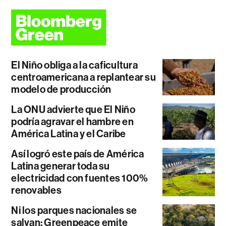
El Niño obliga a la caficultura
centroamericana a replantear su
modelo de producción
La ONU advierte que El Niño
podría agravar el hambre en
América Latina y el Caribe
Así logró este país de América
Latina generar toda su
electricidad con fuentes 100%
renovables
Ni los parques nacionales se
salvan: Greenpeace emite