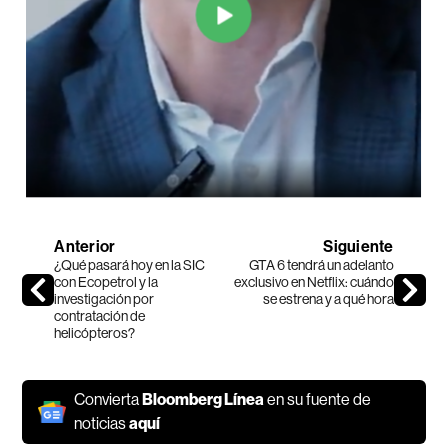
Anterior
Siguiente
¿Qué pasará hoy en la SIC
GTA 6 tendrá un adelanto
con Ecopetrol y la
exclusivo en Netflix: cuándo
investigación por
se estrena y a qué hora
contratación de
helicópteros?
Convierta
Bloomberg Línea
en su fuente de
noticias
aquí