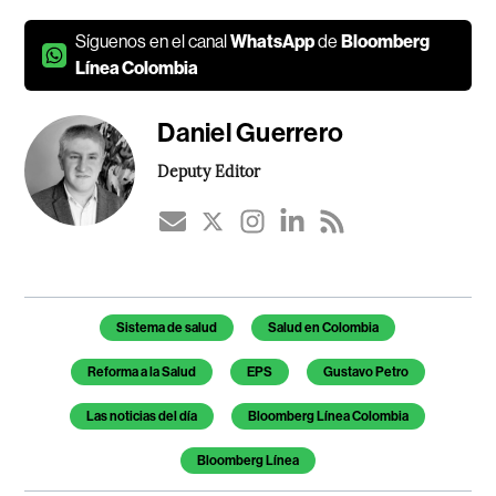
Síguenos en el canal
WhatsApp
de
Bloomberg
Línea Colombia
Daniel Guerrero
Deputy Editor
Temas de este artículo
Sistema de salud
Salud en Colombia
Reforma a la Salud
EPS
Gustavo Petro
Las noticias del día
Bloomberg Línea Colombia
Bloomberg Línea