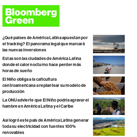
¿Qué países de América Latina apuestan por
el fracking? El panorama legal que marcará
las nuevas inversiones
Estas son las ciudades de América Latina
donde el calor nocturno hace perder más
horas de sueño
El Niño obliga a la caficultura
centroamericana a replantear su modelo de
producción
La ONU advierte que El Niño podría agravar el
hambre en América Latina y el Caribe
Así logró este país de América Latina generar
toda su electricidad con fuentes 100%
renovables