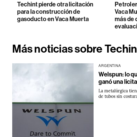
Techint pierde otra licitación
Petroler
para la construcción de
Vaca Mu
gasoducto en Vaca Muerta
más de 
evaluac
Más noticias sobre Techin
ARGENTINA
Welspun: lo qu
ganó una licit
La metalúrgica tien
de tubos sin costur