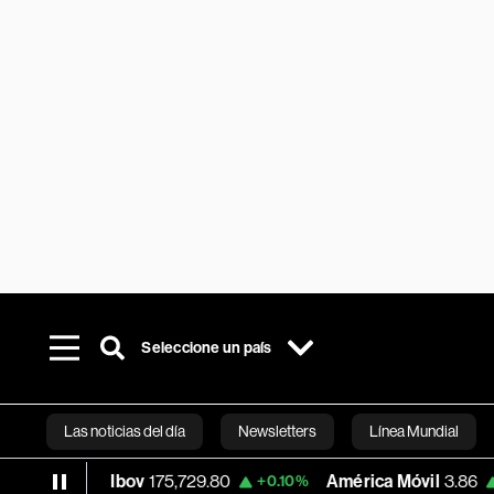
Seleccione un país
Las noticias del día
Newsletters
Línea Mundial
Ibov
175,729.80
América Móvil
3.86
M
%
+0.10%
0.00%
Bloomberg 