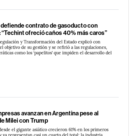
defiende contrato de gasoducto con
: “Techint ofreció caños 40% más caros”
regulación y Transformación del Estado explicó con
el objetivo de su gestión y se refirió a las regulaciones,
cráticas como los ‘papelitos’ que impiden el desarrollo del
mpresas avanzan en Argentina pese al
de Milei con Trump
desde el gigante asiático crecieron 61% en los primeros
 ya representan casi un cuarto del total; la industria