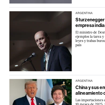
ARGENTINA
Sturzenegger 
empresa india
El ministro de Des
ejemplos la tarea y 
leyes y trabas buro
país
ARGENTINA
China y sus e
alineamiento 
Las importaciones 
10 meses de 2025, y