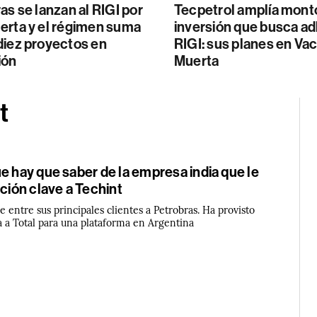
as se lanzan al RIGI por
Tecpetrol amplía mont
erta y el régimen suma
inversión que busca adh
diez proyectos en
RIGI: sus planes en Va
ión
Muerta
t
e hay que saber de la empresa india que le
ación clave a Techint
e entre sus principales clientes a Petrobras. Ha provisto
a a Total para una plataforma en Argentina