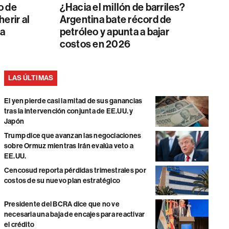
o de
¿Hacia el millón de barriles?
erir al
Argentina bate récord de
ca
petróleo y apunta a bajar
costos en 2026
LAS ÚLTIMAS
El yen pierde casi la mitad de sus ganancias
tras la intervención conjunta de EE.UU. y
Japón
Trump dice que avanzan las negociaciones
sobre Ormuz mientras Irán evalúa veto a
EE.UU.
Cencosud reporta pérdidas trimestrales por
costos de su nuevo plan estratégico
Presidente del BCRA dice que no ve
necesaria una baja de encajes para reactivar
el crédito