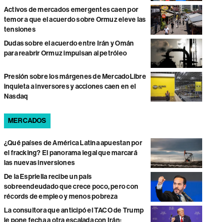
Activos de mercados emergentes caen por
temor a que el acuerdo sobre Ormuz eleve las
tensiones
Dudas sobre el acuerdo entre Irán y Omán
para reabrir Ormuz impulsan al petróleo
Presión sobre los márgenes de MercadoLibre
inquieta a inversores y acciones caen en el
Nasdaq
MERCADOS
¿Qué países de América Latina apuestan por
el fracking? El panorama legal que marcará
las nuevas inversiones
De la Espriella recibe un país
sobreendeudado que crece poco, pero con
récords de empleo y menos pobreza
La consultora que anticipó el TACO de Trump
le pone fecha a otra escalada con Irán: