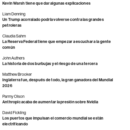
Kevin Warsh tiene que dar algunas explicaciones
Liam Denning
Un Trump acorralado podría volverse contra las grandes
petroleras
Claudia Sahm
La Reserva Federal tiene que empezar a escuchar a la gente
común
John Authers
La historia de dos burbujas y el riesgo de una tercera
Matthew Brooker
Inglaterra fue, después de todo, la gran ganadora del Mundial
2026
Parmy Olson
Anthropic acaba de aumentar la presión sobre Nvidia
David Fickling
Los puertos que impulsan el comercio mundial se están
electrificando