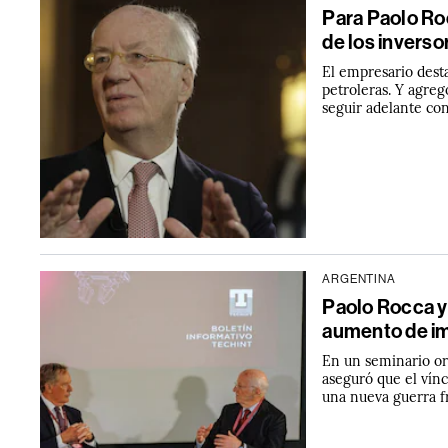
Para Paolo Roc
de los inverso
El empresario desta
petroleras. Y agre
seguir adelante co
ARGENTINA
Paolo Rocca y
aumento de i
En un seminario or
aseguró que el vín
una nueva guerra fr