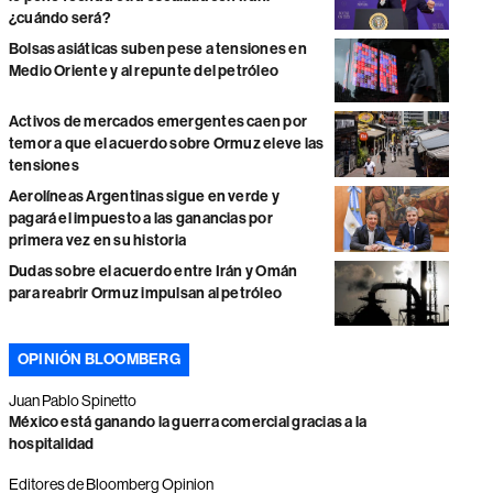
¿cuándo será?
Bolsas asiáticas suben pese a tensiones en
Medio Oriente y al repunte del petróleo
Activos de mercados emergentes caen por
temor a que el acuerdo sobre Ormuz eleve las
tensiones
Aerolíneas Argentinas sigue en verde y
pagará el impuesto a las ganancias por
primera vez en su historia
Dudas sobre el acuerdo entre Irán y Omán
para reabrir Ormuz impulsan al petróleo
OPINIÓN BLOOMBERG
Juan Pablo Spinetto
México está ganando la guerra comercial gracias a la
hospitalidad
Editores de Bloomberg Opinion