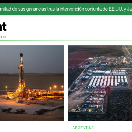
us ganancias tras la intervención conjunta de EE.UU. y Japón
¿Qu
nt
ínea
A
ARGENTINA