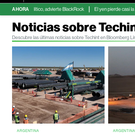
opolítico, advierte BlackRock
AHORA
El yen pierde casi la mitad de s
Noticias sobre Techi
Descubre las últimas noticias sobre Techint en Bloomberg L
ARGENTINA
ARGENTIN