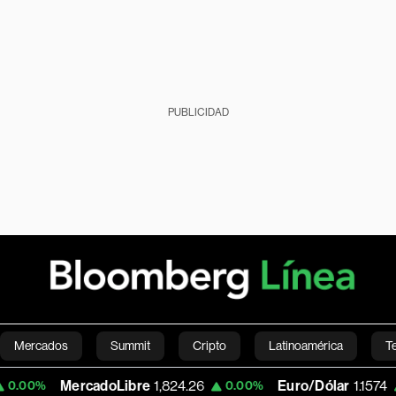
PUBLICIDAD
Mercados
Summit
Cripto
Latinoamérica
T
ercadoLibre
1,824.26
Euro/Dólar
1.1574
0.00%
+0.43%
Green
Economía
Estilo de vida
Mundo
Videos