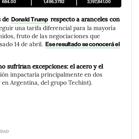
684.00
1,496.3782
3,197,841.00
s de
respecto a aranceles con
Donald Trump
guir una tarifa diferencial para la mayoría
idos, fruto de las negociaciones que
sado 14 de abril.
Ese resultado se conocerá el
 sufrirían excepciones: el acero y el
sión impactaría principalmente en dos
r en Argentina, del grupo Techint).
IDAD