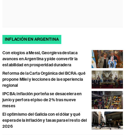
INFLACIÓN EN ARGENTINA
Con elogios a Messi, Georgieva destaca
avances en Argentina y pide convertir la
estabilidad en prosperidad duradera
Reforma de la Carta Orgánica del BCRA: qué
propone Milei y lecciones de la experiencia
regional
IPCBA: inflación porteña se desacelera en
junio y perfora el piso de 2% tras nueve
meses
El optimismo del Galicia con el dólar y qué
espera de la inflación y tasas para el resto del
2026