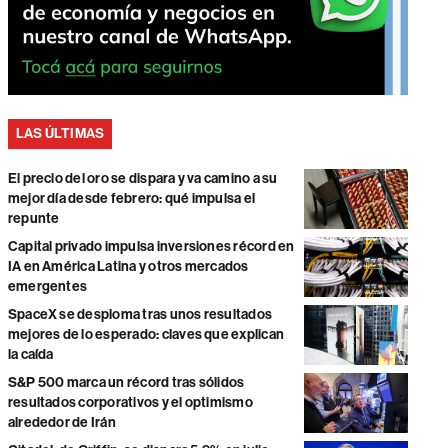
LAS ÚLTIMAS
El precio del oro se dispara y va camino a su
mejor día desde febrero: qué impulsa el
repunte
Capital privado impulsa inversiones récord en
IA en América Latina y otros mercados
emergentes
SpaceX se desploma tras unos resultados
mejores de lo esperado: claves que explican
la caída
S&P 500 marca un récord tras sólidos
resultados corporativos y el optimismo
alrededor de Irán