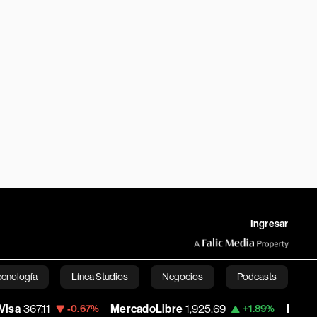
Ingresar
ecnología
Línea Studios
Negocios
Podcasts
MercadoLibre
1,925.69
Banco de Bogot
-0.67%
+1.89%
English