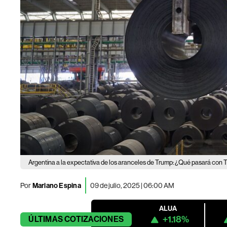
Argentina a la expectativa de los aranceles de Trump: ¿Qué pasará con 
Por
Mariano Espina
09 de julio, 2025 | 06:00 AM
ALUA
+1.18%
ÚLTIMAS
COTIZACIONES