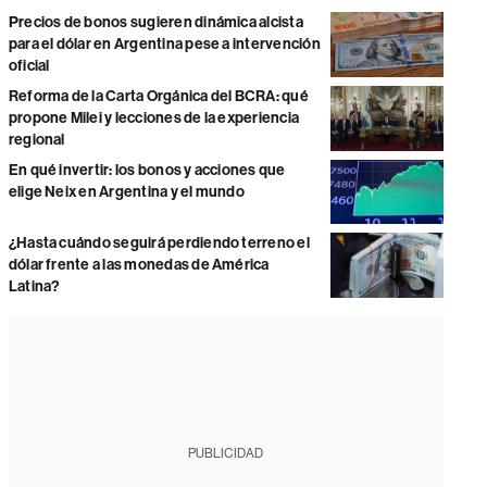
Precios de bonos sugieren dinámica alcista
para el dólar en Argentina pese a intervención
oficial
Reforma de la Carta Orgánica del BCRA: qué
propone Milei y lecciones de la experiencia
regional
En qué invertir: los bonos y acciones que
elige Neix en Argentina y el mundo
¿Hasta cuándo seguirá perdiendo terreno el
dólar frente a las monedas de América
Latina?
PUBLICIDAD