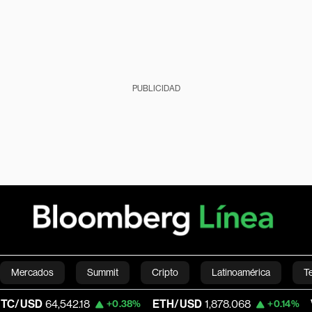
PUBLICIDAD
Mercados
Summit
Cripto
Latinoamérica
T
4,542.18
ETH/USD
1,878.068
Visa
367.11
+0.38%
+0.14%
Green
Economía
Estilo de vida
Mundo
Videos