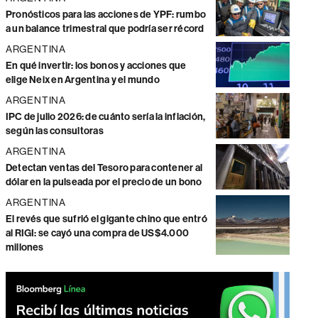
Pronósticos para las acciones de YPF: rumbo
a un balance trimestral que podría ser récord
ARGENTINA
En qué invertir: los bonos y acciones que
elige Neix en Argentina y el mundo
ARGENTINA
IPC de julio 2026: de cuánto sería la inflación,
según las consultoras
ARGENTINA
Detectan ventas del Tesoro para contener al
dólar en la pulseada por el precio de un bono
ARGENTINA
El revés que sufrió el gigante chino que entró
al RIGI: se cayó una compra de US$4.000
millones