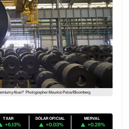
Ternium y Aluar?
Photographer: Mauricio Palos/Bloomberg
TXAR
DÓLAR OFICIAL
MERVAL
+6.13%
+0.03%
+0.28%