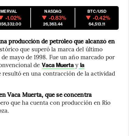
MERVAL
NASDAQ
BTC/USD
-1.02%
-0.83%
-0.42%
,156,332.00
26,363.44
64,513.11
una producción de petróleo que alcanzó en
stórico que superó la marca del último
a de mayo de 1998. Fue un año marcado por
convencional de
y
Vaca Muerta
la
 resultó en una contracción de la actividad
 en Vaca Muerta, que se concentra
ero que ha cuenta con producción en Río
oza.