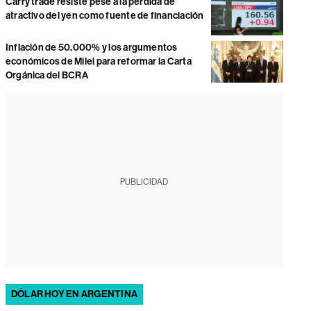
Carry trade resiste pese a la pérdida de
atractivo del yen como fuente de financiación
Inflación de 50.000% y los argumentos
económicos de Milei para reformar la Carta
Orgánica del BCRA
PUBLICIDAD
DÓLAR HOY EN ARGENTINA