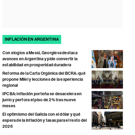
INFLACIÓN EN ARGENTINA
Con elogios a Messi, Georgieva destaca
avances en Argentina y pide convertir la
estabilidad en prosperidad duradera
Reforma de la Carta Orgánica del BCRA: qué
propone Milei y lecciones de la experiencia
regional
IPCBA: inflación porteña se desacelera en
junio y perfora el piso de 2% tras nueve
meses
El optimismo del Galicia con el dólar y qué
espera de la inflación y tasas para el resto del
2026