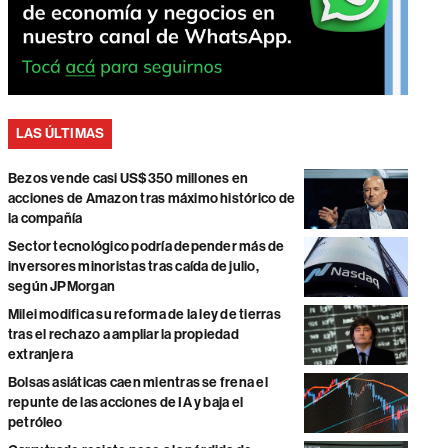
LAS ÚLTIMAS
Bezos vende casi US$350 millones en
acciones de Amazon tras máximo histórico de
la compañía
Sector tecnológico podría depender más de
inversores minoristas tras caída de julio,
según JPMorgan
Milei modifica su reforma de la ley de tierras
tras el rechazo a ampliar la propiedad
extranjera
Bolsas asiáticas caen mientras se frena el
repunte de las acciones de IA y baja el
petróleo