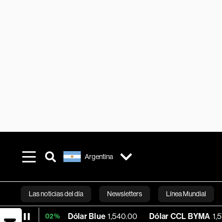
Argentina
Las noticias del día
Newsletters
Línea Mundial
Dólar Blue
1,540.00
Dólar CCL BYMA
1,575.06
BT
.02%
Bloomberg 