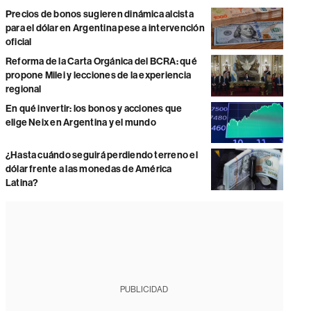
Precios de bonos sugieren dinámica alcista
para el dólar en Argentina pese a intervención
oficial
Reforma de la Carta Orgánica del BCRA: qué
propone Milei y lecciones de la experiencia
regional
En qué invertir: los bonos y acciones que
elige Neix en Argentina y el mundo
¿Hasta cuándo seguirá perdiendo terreno el
dólar frente a las monedas de América
Latina?
PUBLICIDAD