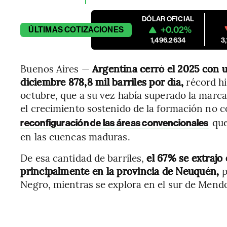
DÓLAR OFICIAL
+0.02%
ÚLTIMAS
COTIZACIONES
1,496.2634
3
Buenos Aires —
Argentina cerró el 2025 con 
diciembre 878,8 mil barriles por día,
récord hi
octubre, que a su vez había superado la marc
el crecimiento sostenido de la formación no 
que
reconfiguración de las áreas convencionales
en las cuencas maduras.
De esa cantidad de barriles,
el 67% se extrajo
principalmente en la provincia de Neuquén,
p
Negro, mientras se explora en el sur de Mend