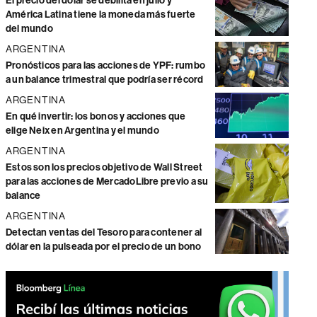
El precio del dólar se debilita en julio y
América Latina tiene la moneda más fuerte
del mundo
ARGENTINA
Pronósticos para las acciones de YPF: rumbo
a un balance trimestral que podría ser récord
ARGENTINA
En qué invertir: los bonos y acciones que
elige Neix en Argentina y el mundo
ARGENTINA
Estos son los precios objetivo de Wall Street
para las acciones de MercadoLibre previo a su
balance
ARGENTINA
Detectan ventas del Tesoro para contener al
dólar en la pulseada por el precio de un bono