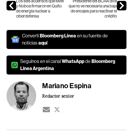
Los seis acuerdos que Milei
Presidente del BCRA dice
y Noboa firmaron en Quito:
que no ve necesaria una baja
de energía nuclear a
de encajes para reactivar el
ciberdefensa
crédito
Convertí
Bloomberg Línea
en su fuente de
noticias
aquí
Seguínos en el canal
WhatsApp
de
Bloomberg
Línea Argentina
Mariano Espina
Redactor senior