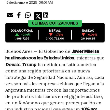
15 de diciembre, 2025 | 06:01 AM
ÚLTIMAS
COTIZACIONES
DÓLAR OFICIAL
MERVAL
NASDAQ
+0.16%
-1.76%
-0.06%
1,498.7255
3,100,732.00
26,348.35
Buenos Aires — El Gobierno de
Javier Milei se
mientras que
ha alineado con los Estados Unidos,
Donald Trump
ha definido a Latinoamérica
como una región prioritaria en su nueva
Estrategia de Seguridad Nacional. Aún así, cada
vez son más las empresas chinas que llegan a la
Argentina mientras crecen las importaciones
de productos fabricados en el gigante asiático,
en un fenómeno que genera preocupación en
una industria nacional que sigue un
10% por