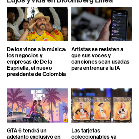
Lujos y vida en Bloomberg Línea
De los vinos a la música:
Artistas se resisten a
los negocios y
que sus voces y
empresas de De la
canciones sean usadas
Espriella, el nuevo
para entrenar a la IA
presidente de Colombia
GTA 6 tendrá un
Las tarjetas
adelanto exclusivo en
coleccionables ya