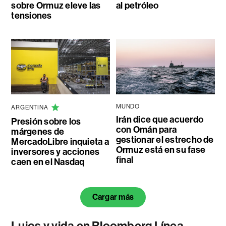
sobre Ormuz eleve las
al petróleo
tensiones
MUNDO
ARGENTINA
Irán dice que acuerdo
Presión sobre los
con Omán para
márgenes de
gestionar el estrecho de
MercadoLibre inquieta a
Ormuz está en su fase
inversores y acciones
final
caen en el Nasdaq
Cargar más