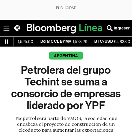
PUBLICIDAD
Ingresar
e
Dólar CCL BYMA
BTC/USD
+0.
1,525.00
1,578.26
64,833.02
ARGENTINA
Petrolera del grupo
Techint se suma a
consorcio de empresas
liderado por YPF
Tecpetrol será parte de VMOS, la sociedad que
encabeza el proyecto de construcción de un
oleoducto para aumentar las exportaciones