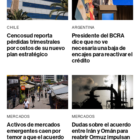
CHILE
ARGENTINA
Cencosud reporta
Presidente del BCRA
pérdidas trimestrales
dice que no ve
por costos de su nuevo
necesaria una baja de
plan estratégico
encajes para reactivar el
crédito
MERCADOS
MERCADOS
Activos de mercados
Dudas sobre el acuerdo
emergentes caen por
entre Irán y Omán para
temor a que el acuerdo
reabrir Ormuz impulsan