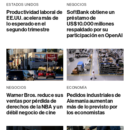
ESTADOS UNIDOS
NEGOCIOS
Productividad laboral de
SoftBank obtiene un
EE.UU. acelera más de
préstamo de
lo esperado en el
US$10.000 millones
segundo trimestre
respaldado por su
participación en OpenAI
NEGOCIOS
ECONOMÍA
Warner Bros. reduce sus
Pedidos industriales de
ventas por pérdida de
Alemania aumentan
derechos de la NBA y un
más de lo previsto por
débil negocio de cine
los economistas