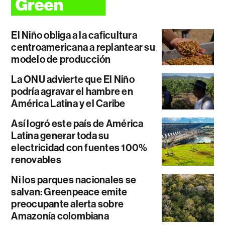
El Niño obliga a la caficultura
centroamericana a replantear su
modelo de producción
La ONU advierte que El Niño
podría agravar el hambre en
América Latina y el Caribe
Así logró este país de América
Latina generar toda su
electricidad con fuentes 100%
renovables
Ni los parques nacionales se
salvan: Greenpeace emite
preocupante alerta sobre
Amazonía colombiana