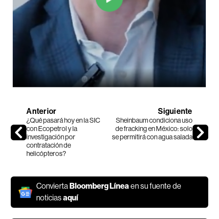
Anterior
Siguiente
¿Qué pasará hoy en la SIC
Sheinbaum condiciona uso
con Ecopetrol y la
de fracking en México: solo
investigación por
se permitirá con agua salada
contratación de
helicópteros?
Convierta
Bloomberg Línea
en su fuente de
noticias
aquí