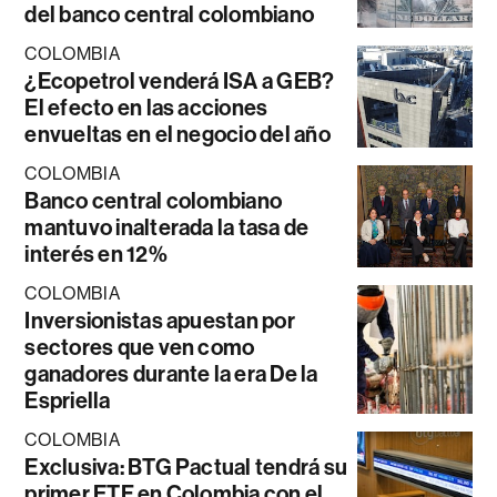
del banco central colombiano
COLOMBIA
¿Ecopetrol venderá ISA a GEB?
El efecto en las acciones
envueltas en el negocio del año
COLOMBIA
Banco central colombiano
mantuvo inalterada la tasa de
interés en 12%
COLOMBIA
Inversionistas apuestan por
sectores que ven como
ganadores durante la era De la
Espriella
COLOMBIA
Exclusiva: BTG Pactual tendrá su
primer ETF en Colombia con el