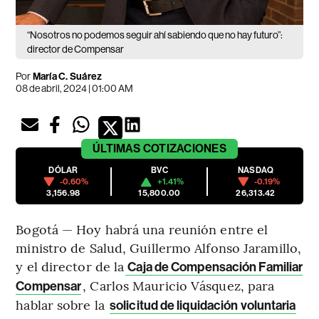
“Nosotros no podemos seguir ahí sabiendo que no hay futuro”:
director de Compensar
Por
María C. Suárez
08 de abril, 2024 | 01:00 AM
ÚLTIMAS
COTIZACIONES
DÓLAR
BVC
NASDAQ
-0.60%
+1.41%
-0.19%
3,156.98
15,800.00
26,313.42
Bogotá — Hoy habrá una reunión entre el
ministro de Salud, Guillermo Alfonso Jaramillo,
y el director de la
Caja de Compensación Familiar
, Carlos Mauricio Vásquez, para
Compensar
hablar sobre la
solicitud de liquidación voluntaria