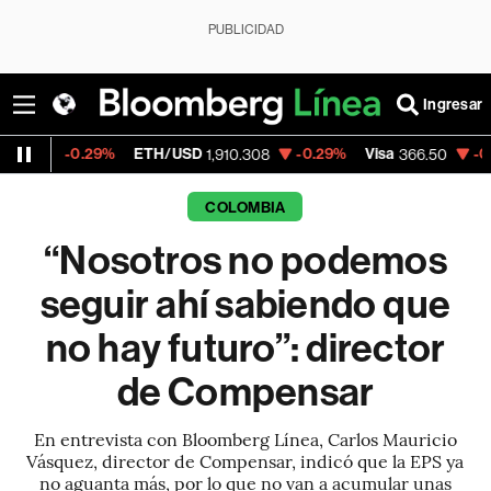
PUBLICIDAD
Ingresar
9%
ETH/USD
-0.29%
Visa
-0.55%
Mercad
1,910.308
366.50
COLOMBIA
“Nosotros no podemos
seguir ahí sabiendo que
no hay futuro”: director
de Compensar
En entrevista con Bloomberg Línea, Carlos Mauricio
Vásquez, director de Compensar, indicó que la EPS ya
no aguanta más, por lo que no van a acumular unas