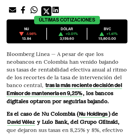
ÚLTIMAS
COTIZACIONES
NU
DÓLAR
BVC
-1.98%
+0.01%
+1.41%
13.84
3,159.60
15,800.00
Bloomberg Línea — A pesar de que los
neobancos en Colombia han venido bajando
sus tasas de rentabilidad efectiva anual al ritmo
de los recortes de la tasa de intervención del
banco central,
tras la más reciente decisión del
, los bancos
Emisor de mantenerla en 9,25%
digitales optaron por seguirlas bajando.
Es el caso de Nu Colombia (
) de
Nu Holdings
y Lulo Bank, del Grupo Gilinski,
David Vélez
que dejaron sus tasas en 8,25% y 8%, efectivo