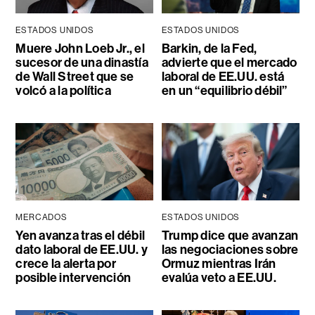
ESTADOS UNIDOS
ESTADOS UNIDOS
Muere John Loeb Jr., el
Barkin, de la Fed,
sucesor de una dinastía
advierte que el mercado
de Wall Street que se
laboral de EE.UU. está
volcó a la política
en un “equilibrio débil”
MERCADOS
ESTADOS UNIDOS
Yen avanza tras el débil
Trump dice que avanzan
dato laboral de EE.UU. y
las negociaciones sobre
crece la alerta por
Ormuz mientras Irán
posible intervención
evalúa veto a EE.UU.