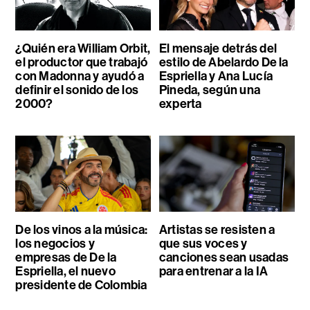
¿Quién era William Orbit,
El mensaje detrás del
el productor que trabajó
estilo de Abelardo De la
con Madonna y ayudó a
Espriella y Ana Lucía
definir el sonido de los
Pineda, según una
2000?
experta
De los vinos a la música:
Artistas se resisten a
los negocios y
que sus voces y
empresas de De la
canciones sean usadas
Espriella, el nuevo
para entrenar a la IA
presidente de Colombia