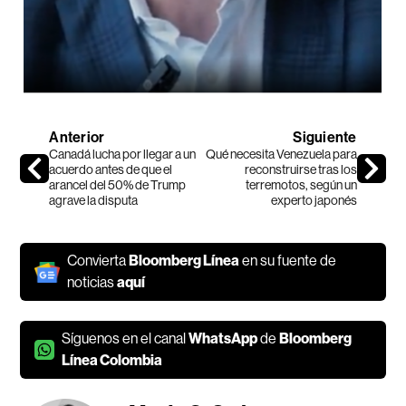
Anterior
Siguiente
Canadá lucha por llegar a un
Qué necesita Venezuela para
acuerdo antes de que el
reconstruirse tras los
arancel del 50% de Trump
terremotos, según un
agrave la disputa
experto japonés
Convierta
Bloomberg Línea
en su fuente de
noticias
aquí
Síguenos en el canal
WhatsApp
de
Bloomberg
Línea Colombia