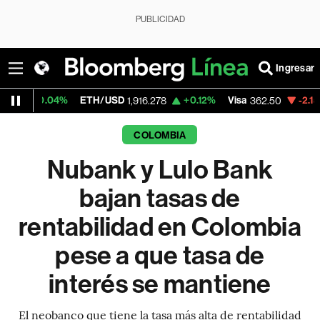
PUBLICIDAD
Ingresar
4%
ETH/USD
+0.12%
Visa
-2.15%
Mercado
1,916.278
362.50
COLOMBIA
Nubank y Lulo Bank
bajan tasas de
rentabilidad en Colombia
pese a que tasa de
interés se mantiene
El neobanco que tiene la tasa más alta de rentabilidad