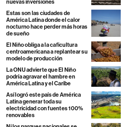
nuevas inversiones
Estas son las ciudades de
América Latina donde el calor
nocturno hace perder más horas
de sueño
El Niño obliga a la caficultura
centroamericana a replantear su
modelo de producción
La ONU advierte que El Niño
podría agravar el hambre en
América Latina y el Caribe
Así logró este país de América
Latina generar toda su
electricidad con fuentes 100%
renovables
Ni los parques nacionales se