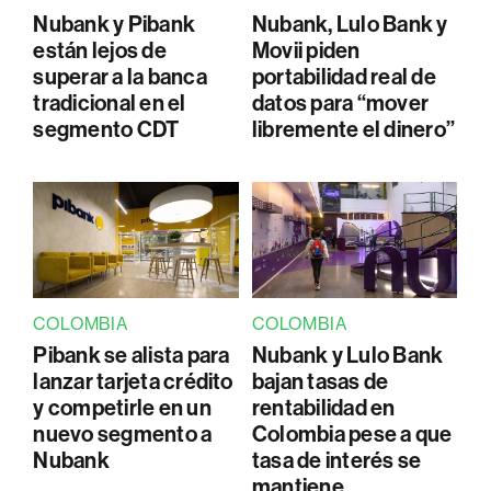
Nubank y Pibank
Nubank, Lulo Bank y
están lejos de
Movii piden
superar a la banca
portabilidad real de
tradicional en el
datos para “mover
segmento CDT
libremente el dinero”
COLOMBIA
COLOMBIA
Pibank se alista para
Nubank y Lulo Bank
lanzar tarjeta crédito
bajan tasas de
y competirle en un
rentabilidad en
nuevo segmento a
Colombia pese a que
Nubank
tasa de interés se
mantiene