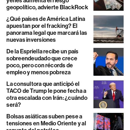
yenes aumenta el riesgo
geopolítico, advierte BlackRock
¿Qué países de América Latina
apuestan por el fracking? El
panorama legal que marcará las
nuevas inversiones
De la Espriella recibe un país
sobreendeudado que crece
poco, pero con récords de
empleo y menos pobreza
La consultora que anticipó el
TACO de Trump le pone fecha a
otra escalada con Irán: ¿cuándo
será?
Bolsas asiáticas suben pese a
tensiones en Medio Oriente y al