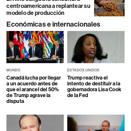
centroamericana a replantear su
modelo de producción
Económicas e internacionales
MUNDO
ESTADOS UNIDOS
Canadá lucha por llegar
Trump reactiva el
a un acuerdo antes de
intento de destituir a la
que el arancel del 50%
gobernadora Lisa Cook
de Trump agrave la
de la Fed
disputa