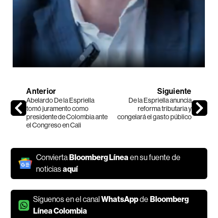
Anterior
Siguiente
Abelardo De la Espriella
De la Espriella anuncia
tomó juramento como
reforma tributaria y
presidente de Colombia ante
congelará el gasto público
el Congreso en Cali
Convierta
Bloomberg Línea
en su fuente de
noticias
aquí
Síguenos en el canal
WhatsApp
de
Bloomberg
Línea Colombia