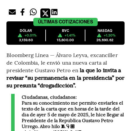
ÚLTIMAS
COTIZACIONES
DÓLAR
BVC
NASDAQ
+0.01%
+1.41%
+1.30%
3,159.60
15,800.00
26,690.62
Bloomberg Línea — Álvaro Leyva, excanciller
de Colombia, le envió una nueva carta al
presidente Gustavo Petro en
la que lo invita a
revisar “su permanencia en la presidencia” por
su presunta “drogadicción”.
Ciudadanas, ciudadanos:
Para su conocimiento me permito enviarles el
texto de la carta que en horas de la tarde del
día de ayer 5 de mayo de 2025, le hice llegar al
Presidente de la República Gustavo Petro
Urrego. Abro hilo 🧵👇🏼