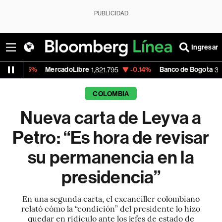
PUBLICIDAD
Ingresar
MercadoLibre
-0.14%
Banco de Bogota
+
1,821.795
38,900.00
COLOMBIA
Nueva carta de Leyva a
Petro: “Es hora de revisar
su permanencia en la
presidencia”
En una segunda carta, el excanciller colombiano
relató cómo la “condición” del presidente lo hizo
quedar en ridículo ante los jefes de estado de