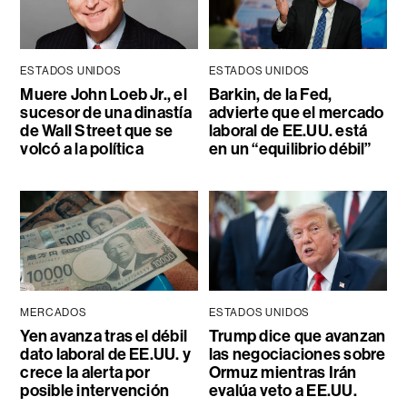
ESTADOS UNIDOS
ESTADOS UNIDOS
Muere John Loeb Jr., el
Barkin, de la Fed,
sucesor de una dinastía
advierte que el mercado
de Wall Street que se
laboral de EE.UU. está
volcó a la política
en un “equilibrio débil”
MERCADOS
ESTADOS UNIDOS
Yen avanza tras el débil
Trump dice que avanzan
dato laboral de EE.UU. y
las negociaciones sobre
crece la alerta por
Ormuz mientras Irán
posible intervención
evalúa veto a EE.UU.