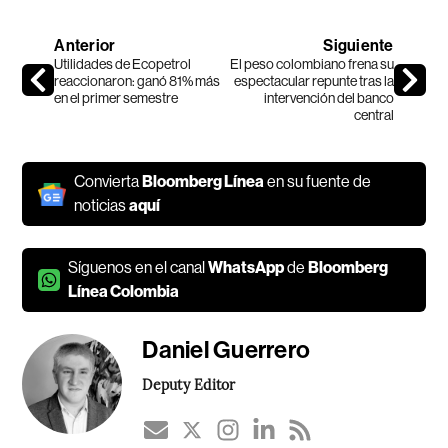
Anterior
Siguiente
Utilidades de Ecopetrol
El peso colombiano frena su
reaccionaron: ganó 81% más
espectacular repunte tras la
en el primer semestre
intervención del banco
central
Convierta
Bloomberg Línea
en su fuente de
noticias
aquí
Síguenos en el canal
WhatsApp
de
Bloomberg
Línea Colombia
Daniel Guerrero
Deputy Editor