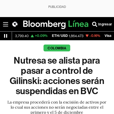
PUBLICIDAD
Ingresar
+0.09%
ETH/USD
-0.16%
Visa
-
,799.40
1,864.473
365.67
COLOMBIA
Nutresa se alista para
pasar a control de
Gilinski: acciones serán
suspendidas en BVC
La empresa procederá con la escisión de activos por
lo cual sus acciones no serán negociadas entre el
primero y el 5 de diciembre