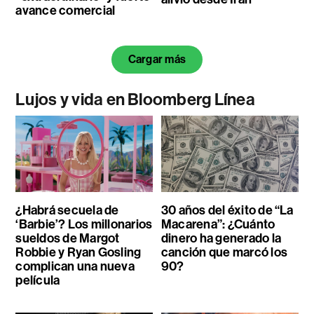
avance comercial
Cargar más
Lujos y vida en Bloomberg Línea
¿Habrá secuela de
30 años del éxito de “La
‘Barbie’? Los millonarios
Macarena”: ¿Cuánto
sueldos de Margot
dinero ha generado la
Robbie y Ryan Gosling
canción que marcó los
complican una nueva
90?
película