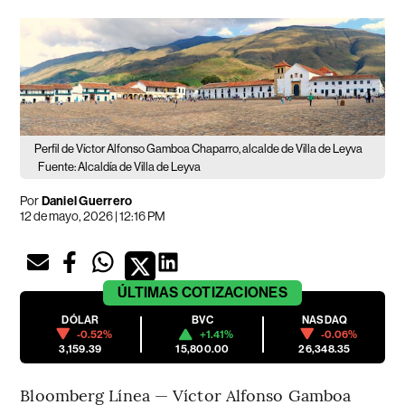
Perfil de Víctor Alfonso Gamboa Chaparro, alcalde de Villa de Leyva
Fuente: Alcaldía de Villa de Leyva
Por
Daniel Guerrero
12 de mayo, 2026 | 12:16 PM
ÚLTIMAS
COTIZACIONES
DÓLAR
BVC
NASDAQ
-0.52%
+1.41%
-0.06%
3,159.39
15,800.00
26,348.35
Bloomberg Línea — Víctor Alfonso Gamboa