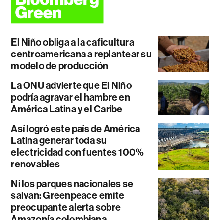
El Niño obliga a la caficultura
centroamericana a replantear su
modelo de producción
La ONU advierte que El Niño
podría agravar el hambre en
América Latina y el Caribe
Así logró este país de América
Latina generar toda su
electricidad con fuentes 100%
renovables
Ni los parques nacionales se
salvan: Greenpeace emite
preocupante alerta sobre
Amazonía colombiana