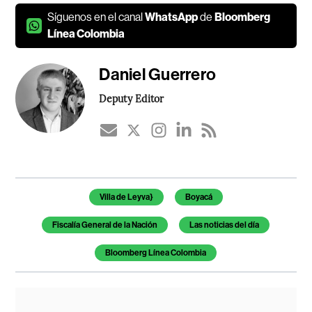
Síguenos en el canal
WhatsApp
de
Bloomberg
Línea Colombia
Daniel Guerrero
Deputy Editor
Temas de este artículo
Villa de Leyva}
Boyacá
Fiscalía General de la Nación
Las noticias del día
Bloomberg Línea Colombia