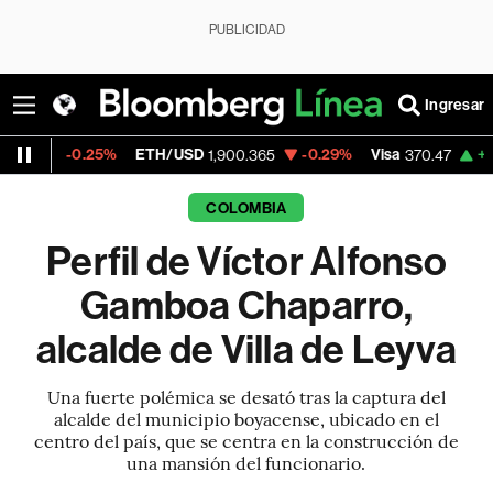
PUBLICIDAD
Ingresar
25%
ETH/USD
-0.29%
Visa
+0.52%
Merc
1,900.365
370.47
COLOMBIA
Perfil de Víctor Alfonso
Gamboa Chaparro,
alcalde de Villa de Leyva
Una fuerte polémica se desató tras la captura del
alcalde del municipio boyacense, ubicado en el
centro del país, que se centra en la construcción de
una mansión del funcionario.