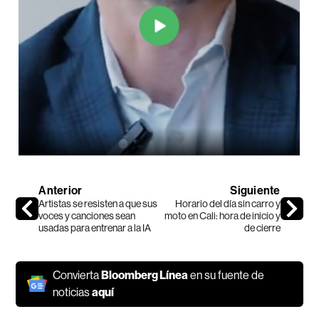
Anterior
Siguiente
Artistas se resisten a que sus
Horario del día sin carro y
voces y canciones sean
moto en Cali: hora de inicio y
usadas para entrenar a la IA
de cierre
Convierta
Bloomberg Línea
en su fuente de
noticias
aquí