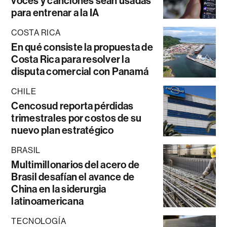
voces y canciones sean usadas
para entrenar a la IA
COSTA RICA
En qué consiste la propuesta de
Costa Rica para resolver la
disputa comercial con Panamá
CHILE
Cencosud reporta pérdidas
trimestrales por costos de su
nuevo plan estratégico
BRASIL
Multimillonarios del acero de
Brasil desafían el avance de
China en la siderurgia
latinoamericana
TECNOLOGÍA