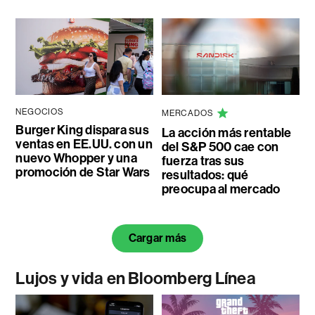
NEGOCIOS
MERCADOS
Burger King dispara sus
La acción más rentable
ventas en EE.UU. con un
del S&P 500 cae con
nuevo Whopper y una
fuerza tras sus
promoción de Star Wars
resultados: qué
preocupa al mercado
Cargar más
Lujos y vida en Bloomberg Línea