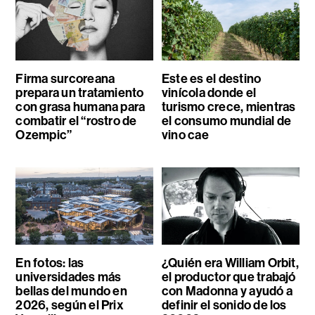
Firma surcoreana
Este es el destino
prepara un tratamiento
vinícola donde el
con grasa humana para
turismo crece, mientras
combatir el “rostro de
el consumo mundial de
Ozempic”
vino cae
En fotos: las
¿Quién era William Orbit,
universidades más
el productor que trabajó
bellas del mundo en
con Madonna y ayudó a
2026, según el Prix
definir el sonido de los