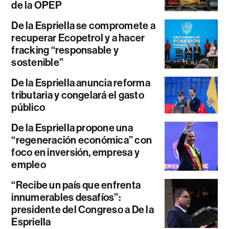
de la OPEP
De la Espriella se compromete a
recuperar Ecopetrol y a hacer
fracking “responsable y
sostenible”
De la Espriella anuncia reforma
tributaria y congelará el gasto
público
De la Espriella propone una
“regeneración económica” con
foco en inversión, empresa y
empleo
“Recibe un país que enfrenta
innumerables desafíos”:
presidente del Congreso a De la
Espriella