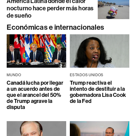
América Latina donde el calor
nocturno hace perder más horas
de sueño
Económicas e internacionales
MUNDO
ESTADOS UNIDOS
Canadá lucha por llegar
Trump reactiva el
a un acuerdo antes de
intento de destituir a la
que el arancel del 50%
gobernadora Lisa Cook
de Trump agrave la
de la Fed
disputa