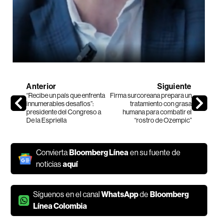
Anterior
Siguiente
“Recibe un país que enfrenta
Firma surcoreana prepara un
innumerables desafíos”:
tratamiento con grasa
presidente del Congreso a
humana para combatir el
De la Espriella
“rostro de Ozempic”
Convierta
Bloomberg Línea
en su fuente de
noticias
aquí
Síguenos en el canal
WhatsApp
de
Bloomberg
Línea Colombia