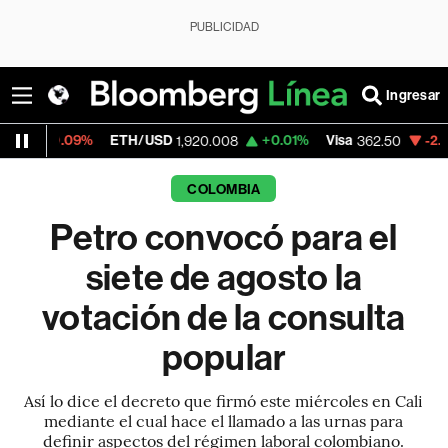
PUBLICIDAD
Ingresar
9%
ETH/USD
+0.01%
Visa
-2.15%
Mercad
1,920.008
362.50
COLOMBIA
Petro convocó para el
siete de agosto la
votación de la consulta
popular
Así lo dice el decreto que firmó este miércoles en Cali
mediante el cual hace el llamado a las urnas para
definir aspectos del régimen laboral colombiano.