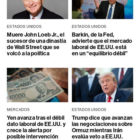
ESTADOS UNIDOS
ESTADOS UNIDOS
Muere John Loeb Jr., el
Barkin, de la Fed,
sucesor de una dinastía
advierte que el mercado
de Wall Street que se
laboral de EE.UU. está
volcó a la política
en un “equilibrio débil”
MERCADOS
ESTADOS UNIDOS
Yen avanza tras el débil
Trump dice que avanzan
dato laboral de EE.UU. y
las negociaciones sobre
crece la alerta por
Ormuz mientras Irán
posible intervención
evalúa veto a EE.UU.