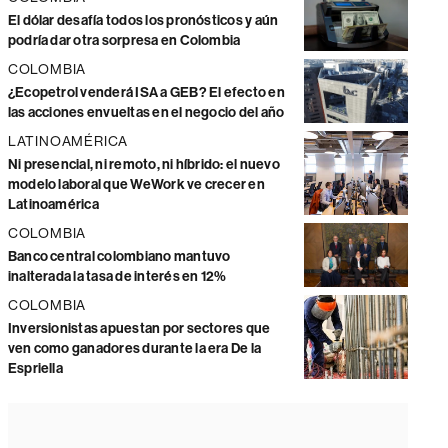
El dólar desafía todos los pronósticos y aún
podría dar otra sorpresa en Colombia
COLOMBIA
¿Ecopetrol venderá ISA a GEB? El efecto en
las acciones envueltas en el negocio del año
LATINOAMÉRICA
Ni presencial, ni remoto, ni híbrido: el nuevo
modelo laboral que WeWork ve crecer en
Latinoamérica
COLOMBIA
Banco central colombiano mantuvo
inalterada la tasa de interés en 12%
COLOMBIA
Inversionistas apuestan por sectores que
ven como ganadores durante la era De la
Espriella