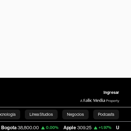
Ingresar
ecnología
Línea Studios
Negocios
Podcasts
800.00
Apple
309.25
USD COP
3,195.99
0.00%
+1.97%
English