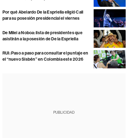
Por qué Abelardo De la Espriella eligió Cali
para su posesión presidencial el viernes
De Milei a Noboa: lista de presidentes que
asistirán a la posesión de De la Espriella
RUI: Paso a paso para consultar el puntaje en
el “nuevo Sisbén” en Colombia este 2026
PUBLICIDAD