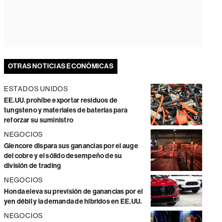
OTRAS NOTICIAS ECONÓMICAS
ESTADOS UNIDOS
EE.UU. prohíbe exportar residuos de
tungsteno y materiales de baterías para
reforzar su suministro
NEGOCIOS
Glencore dispara sus ganancias por el auge
del cobre y el sólido desempeño de su
división de trading
NEGOCIOS
Honda eleva su previsión de ganancias por el
yen débil y la demanda de híbridos en EE.UU.
NEGOCIOS