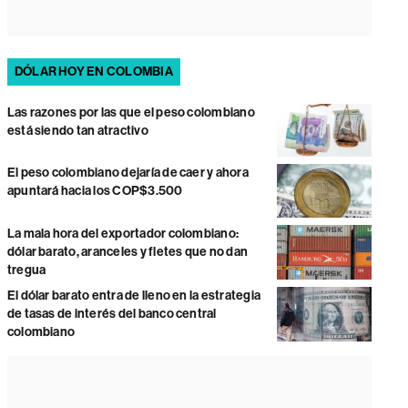
DÓLAR HOY EN COLOMBIA
Las razones por las que el peso colombiano
está siendo tan atractivo
El peso colombiano dejaría de caer y ahora
apuntará hacia los COP$3.500
La mala hora del exportador colombiano:
dólar barato, aranceles y fletes que no dan
tregua
El dólar barato entra de lleno en la estrategia
de tasas de interés del banco central
colombiano