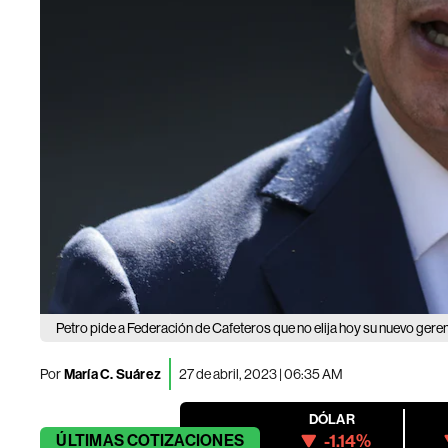
Petro pide a Federación de Cafeteros que no elija hoy su nuevo gere
Por
María C. Suárez
27 de abril, 2023 | 06:35 AM
DÓLAR
-1.14%
ÚLTIMAS
COTIZACIONES