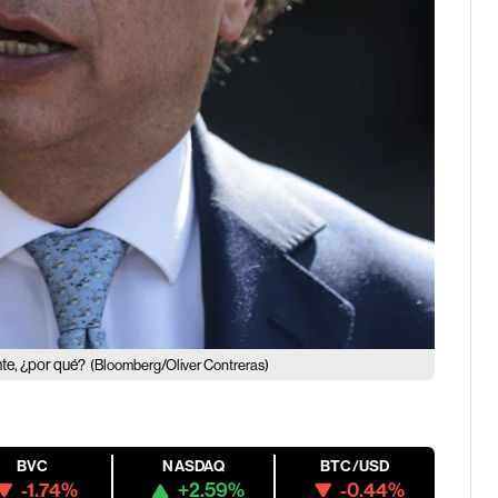
nte, ¿por qué?
(Bloomberg/Oliver Contreras)
BVC
NASDAQ
BTC/USD
-1.74%
+2.59%
-0.44%