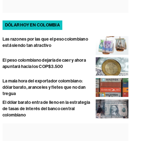
DÓLAR HOY EN COLOMBIA
Las razones por las que el peso colombiano
está siendo tan atractivo
El peso colombiano dejaría de caer y ahora
apuntará hacia los COP$3.500
La mala hora del exportador colombiano:
dólar barato, aranceles y fletes que no dan
tregua
El dólar barato entra de lleno en la estrategia
de tasas de interés del banco central
colombiano