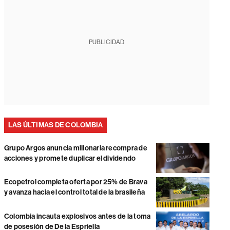
PUBLICIDAD
LAS ÚLTIMAS DE COLOMBIA
Grupo Argos anuncia millonaria recompra de
acciones y promete duplicar el dividendo
Ecopetrol completa oferta por 25% de Brava
y avanza hacia el control total de la brasileña
Colombia incauta explosivos antes de la toma
de posesión de De la Espriella