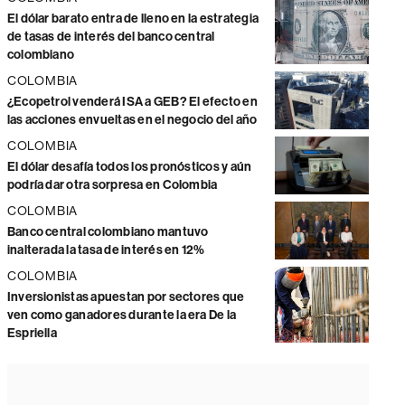
El dólar barato entra de lleno en la estrategia
de tasas de interés del banco central
colombiano
COLOMBIA
¿Ecopetrol venderá ISA a GEB? El efecto en
las acciones envueltas en el negocio del año
COLOMBIA
El dólar desafía todos los pronósticos y aún
podría dar otra sorpresa en Colombia
COLOMBIA
Banco central colombiano mantuvo
inalterada la tasa de interés en 12%
COLOMBIA
Inversionistas apuestan por sectores que
ven como ganadores durante la era De la
Espriella