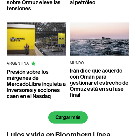
sobre Ormuz eleve las
al petróleo
tensiones
MUNDO
ARGENTINA
Irán dice que acuerdo
Presión sobre los
con Omán para
márgenes de
gestionar el estrecho de
MercadoLibre inquieta a
Ormuz está en su fase
inversores y acciones
final
caen en el Nasdaq
Cargar más
Lujos y vida en Bloomberg Línea