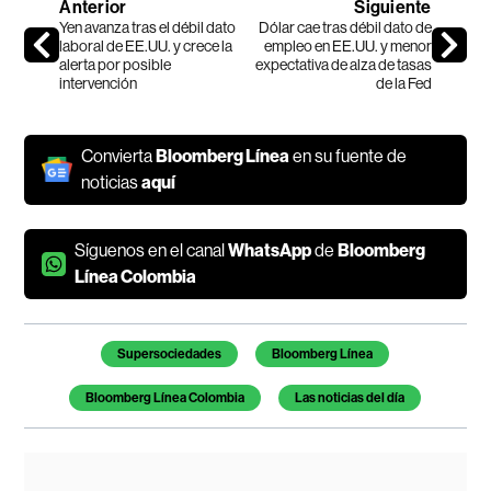
Anterior
Siguiente
Yen avanza tras el débil dato
Dólar cae tras débil dato de
laboral de EE.UU. y crece la
empleo en EE.UU. y menor
alerta por posible
expectativa de alza de tasas
intervención
de la Fed
Convierta
Bloomberg Línea
en su fuente de
noticias
aquí
Síguenos en el canal
WhatsApp
de
Bloomberg
Línea Colombia
Temas de este artículo
Supersociedades
Bloomberg Línea
Bloomberg Línea Colombia
Las noticias del día