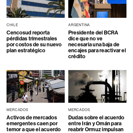
CHILE
ARGENTINA
Cencosud reporta
Presidente del BCRA
pérdidas trimestrales
dice que no ve
por costos de su nuevo
necesaria una baja de
plan estratégico
encajes para reactivar el
crédito
MERCADOS
MERCADOS
Activos de mercados
Dudas sobre el acuerdo
emergentes caen por
entre Irán y Omán para
temor a que el acuerdo
reabrir Ormuz impulsan