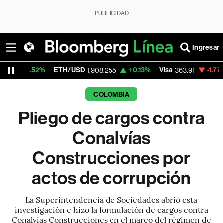
PUBLICIDAD
Ingresar
2%
ETH/USD
+0.13%
Visa
-1.77%
Mercado
1,908.255
363.91
COLOMBIA
Pliego de cargos contra
Conalvías
Construcciones por
actos de corrupción
La Superintendencia de Sociedades abrió esta
investigación e hizo la formulación de cargos contra
Conalvías Construcciones en el marco del régimen de