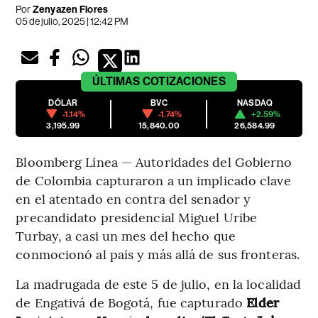
Por
Zenyazen Flores
05 de julio, 2025 | 12:42 PM
ÚLTIMAS
COTIZACIONES
DÓLAR
BVC
NASDAQ
-1.14%
-1.74%
+2.59%
3,195.99
15,840.00
26,584.99
Bloomberg Línea — Autoridades del Gobierno
de Colombia capturaron a un implicado clave
en el atentado en contra del senador y
precandidato presidencial Miguel Uribe
Turbay, a casi un mes del hecho que
conmocionó al país y más allá de sus fronteras.
La madrugada de este 5 de julio, en la localidad
de Engativá de Bogotá, fue capturado
Elder