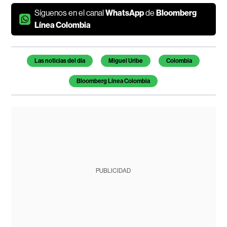
Síguenos en el canal
WhatsApp
de
Bloomberg
Línea Colombia
Temas de este artículo
Las noticias del día
Miguel Uribe
Colombia
Bloomberg Línea Colombia
PUBLICIDAD