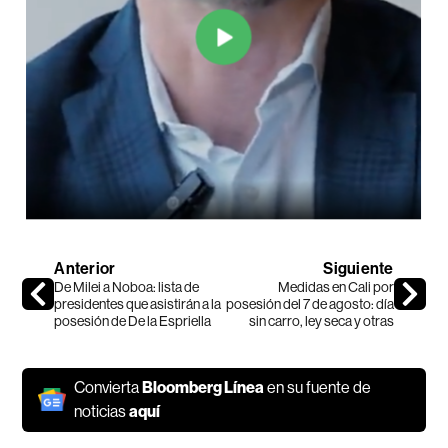
Anterior
Siguiente
De Milei a Noboa: lista de
Medidas en Cali por
presidentes que asistirán a la
posesión del 7 de agosto: día
posesión de De la Espriella
sin carro, ley seca y otras
Convierta
Bloomberg Línea
en su fuente de
noticias
aquí