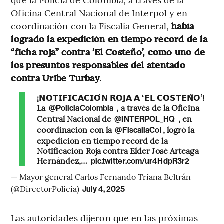
Oficina Central Nacional de Interpol y en
coordinación con la Fiscalía General,
había
logrado la expedición en tiempo récord de la
“ficha roja” contra ‘El Costeño’, como uno de
los presuntos responsables del atentado
contra Uribe Turbay.
¡𝗡𝗢𝗧𝗜𝗙𝗜𝗖𝗔𝗖𝗜𝗢́𝗡 𝗥𝗢𝗝𝗔 𝗔 ‘𝗘𝗟 𝗖𝗢𝗦𝗧𝗘𝗡̃𝗢’!
La
, a través de la Oficina
@PoliciaColombia
Central Nacional de
, en
@INTERPOL_HQ
coordinación con la
, logró la
@FiscaliaCol
expedición en tiempo récord de la
Notificación Roja contra Elder José Arteaga
Hernández,…
pic.twitter.com/ur4HdpR3r2
— Mayor general Carlos Fernando Triana Beltrán
(@DirectorPolicia)
July 4, 2025
Las autoridades dijeron que en las próximas