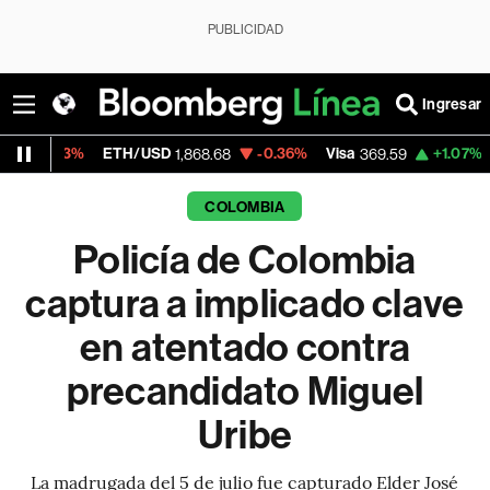
PUBLICIDAD
Ingresar
ETH/USD
-0.36%
Visa
+1.07%
MercadoLibr
1,868.68
369.59
COLOMBIA
Policía de Colombia
captura a implicado clave
en atentado contra
precandidato Miguel
Uribe
La madrugada del 5 de julio fue capturado Elder José