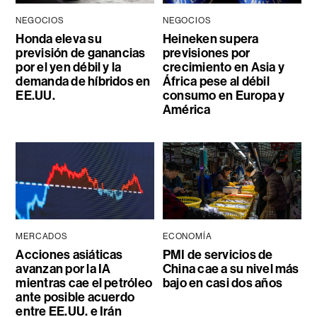
NEGOCIOS
NEGOCIOS
Honda eleva su
Heineken supera
previsión de ganancias
previsiones por
por el yen débil y la
crecimiento en Asia y
demanda de híbridos en
África pese al débil
EE.UU.
consumo en Europa y
América
MERCADOS
ECONOMÍA
Acciones asiáticas
PMI de servicios de
avanzan por la IA
China cae a su nivel más
mientras cae el petróleo
bajo en casi dos años
ante posible acuerdo
entre EE.UU. e Irán