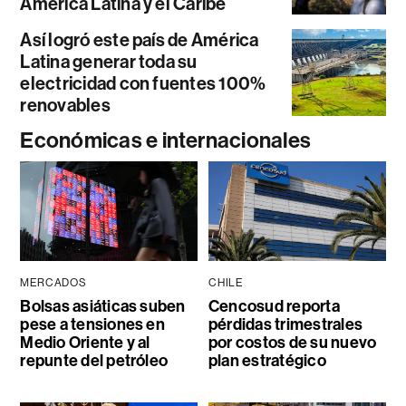
América Latina y el Caribe
Así logró este país de América
Latina generar toda su
electricidad con fuentes 100%
renovables
Económicas e internacionales
MERCADOS
CHILE
Bolsas asiáticas suben
Cencosud reporta
pese a tensiones en
pérdidas trimestrales
Medio Oriente y al
por costos de su nuevo
repunte del petróleo
plan estratégico