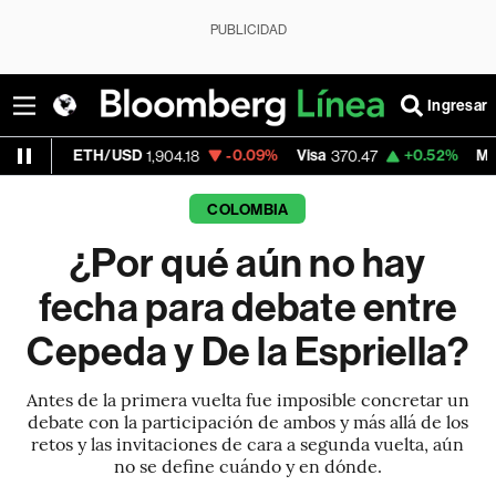
PUBLICIDAD
Ingresar
ETH/USD
-0.09%
Visa
+0.52%
MercadoLibr
1,904.18
370.47
COLOMBIA
¿Por qué aún no hay
fecha para debate entre
Cepeda y De la Espriella?
Antes de la primera vuelta fue imposible concretar un
debate con la participación de ambos y más allá de los
retos y las invitaciones de cara a segunda vuelta, aún
no se define cuándo y en dónde.