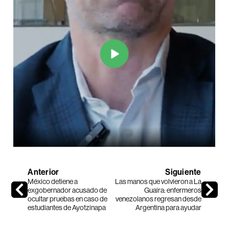
Anterior
Siguiente
México detiene a
Las manos que volvieron a La
exgobernador acusado de
Guaira: enfermeros
ocultar pruebas en caso de
venezolanos regresan desde
estudiantes de Ayotzinapa
Argentina para ayudar