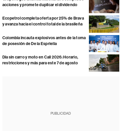
acciones y promete duplicar el dividendo
Ecopetrol completa oferta por 25% de Brava
y avanza hacia el control total de la brasileña
Colombia incauta explosivos antes de la toma
de posesión de De la Espriella
Día sin carro y moto en Cali 2026: Horario,
restricciones y más para este 7 de agosto
PUBLICIDAD