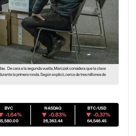
bia.
De cara a la segunda vuelta, Marczak considera que la clave
durante la primera ronda. Según explicó, cerca de tres millones de
BVC
NASDAQ
BTC/USD
-1.64%
-0.83%
-0.37%
15,580.00
26,363.44
64,546.45