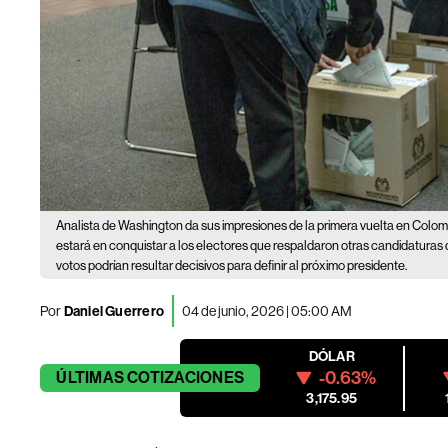
Analista de Washington da sus impresiones de la primera vuelta en Colom
estará en conquistar a los electores que respaldaron otras candidaturas 
votos podrían resultar decisivos para definir al próximo presidente.
Por
Daniel Guerrero
04 de junio, 2026 | 05:00 AM
DÓLAR
-0.63%
ÚLTIMAS
COTIZACIONES
3,175.95