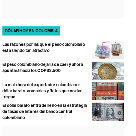
DÓLAR HOY EN COLOMBIA
Las razones por las que el peso colombiano
está siendo tan atractivo
El peso colombiano dejaría de caer y ahora
apuntará hacia los COP$3.500
La mala hora del exportador colombiano:
dólar barato, aranceles y fletes que no dan
tregua
El dólar barato entra de lleno en la estrategia
de tasas de interés del banco central
colombiano