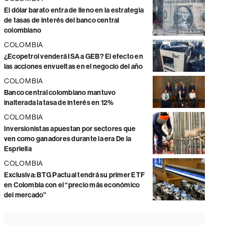
El dólar barato entra de lleno en la estrategia
de tasas de interés del banco central
colombiano
COLOMBIA
¿Ecopetrol venderá ISA a GEB? El efecto en
las acciones envueltas en el negocio del año
COLOMBIA
Banco central colombiano mantuvo
inalterada la tasa de interés en 12%
COLOMBIA
Inversionistas apuestan por sectores que
ven como ganadores durante la era De la
Espriella
COLOMBIA
Exclusiva: BTG Pactual tendrá su primer ETF
en Colombia con el “precio más económico
del mercado”