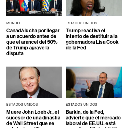
MUNDO
ESTADOS UNIDOS
Canadá lucha por llegar
Trump reactiva el
a un acuerdo antes de
intento de destituir a la
que el arancel del 50%
gobernadora Lisa Cook
de Trump agrave la
de la Fed
disputa
ESTADOS UNIDOS
ESTADOS UNIDOS
Muere John Loeb Jr., el
Barkin, de la Fed,
sucesor de una dinastía
advierte que el mercado
de Wall Street que se
laboral de EE.UU. está