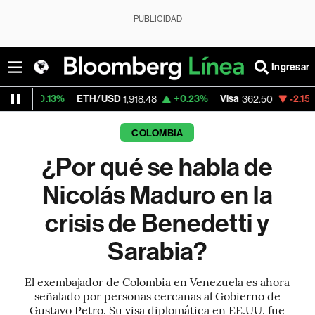
PUBLICIDAD
Ingresar
%
ETH/USD
+0.23%
Visa
-2.15%
MercadoL
1,918.48
362.50
COLOMBIA
¿Por qué se habla de
Nicolás Maduro en la
crisis de Benedetti y
Sarabia?
El exembajador de Colombia en Venezuela es ahora
señalado por personas cercanas al Gobierno de
Gustavo Petro. Su visa diplomática en EE.UU. fue