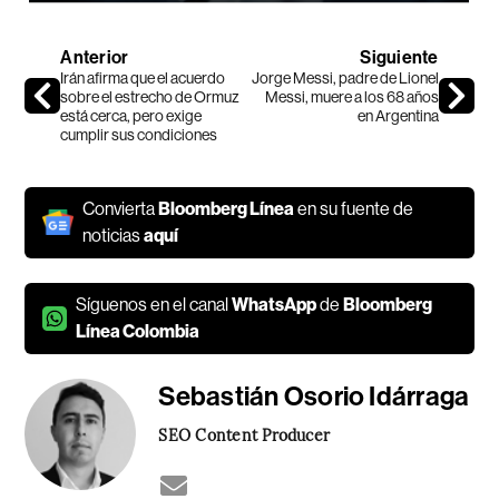
Anterior
Siguiente
Irán afirma que el acuerdo
Jorge Messi, padre de Lionel
sobre el estrecho de Ormuz
Messi, muere a los 68 años
está cerca, pero exige
en Argentina
cumplir sus condiciones
Convierta
Bloomberg Línea
en su fuente de
noticias
aquí
Síguenos en el canal
WhatsApp
de
Bloomberg
Línea Colombia
Sebastián Osorio Idárraga
SEO Content Producer