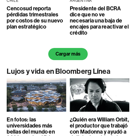
CHILE
ARGENTINA
Cencosud reporta
Presidente del BCRA
pérdidas trimestrales
dice que no ve
por costos de su nuevo
necesaria una baja de
plan estratégico
encajes para reactivar el
crédito
Cargar más
Lujos y vida en Bloomberg Línea
En fotos: las
¿Quién era William Orbit,
universidades más
el productor que trabajó
bellas del mundo en
con Madonna y ayudó a