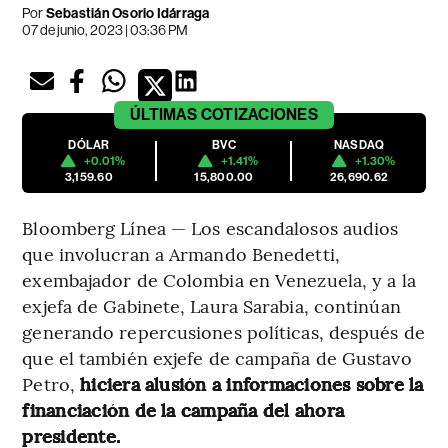
Por
Sebastián Osorio Idárraga
07 de junio, 2023 | 03:36 PM
ÚLTIMAS
COTIZACIONES
DÓLAR
BVC
NASDAQ
+0.01%
+1.41%
+1.30%
3,159.60
15,800.00
26,690.62
Bloomberg Línea — Los escandalosos audios
que involucran a Armando Benedetti,
exembajador de Colombia en Venezuela, y a la
exjefa de Gabinete, Laura Sarabia, continúan
generando repercusiones políticas, después de
que el también exjefe de campaña de Gustavo
Petro,
hiciera alusión a informaciones sobre la
financiación de la campaña del ahora
presidente.