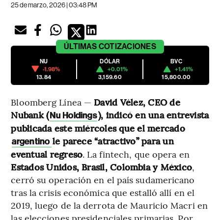
25 de marzo, 2026 | 03:48 PM
ÚLTIMAS
COTIZACIONES
NU
DÓLAR
BVC
-1.98%
+0.01%
+1.41%
13.84
3,159.60
15,800.00
Bloomberg Línea —
David Vélez, CEO de
Nubank (
), indicó en una entrevista
Nu Holdings
publicada este miércoles que el mercado
le parece “atractivo” para un
argentino
eventual regreso
. La fintech, que opera en
Estados Unidos,
Brasil, Colombia y México
,
cerró su operación en el país sudamericano
tras la crisis económica que estalló allí en el
2019, luego de la derrota de Mauricio Macri en
las elecciones presidenciales primarias. Por