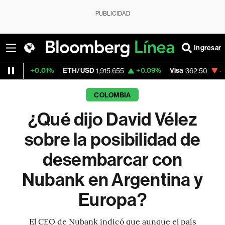
PUBLICIDAD
Ingresar
01%
ETH/USD
+0.09%
Visa
-2.15%
Mercad
1,915.655
362.50
COLOMBIA
¿Qué dijo David Vélez
sobre la posibilidad de
desembarcar con
Nubank en Argentina y
Europa?
El CEO de Nubank indicó que aunque el país