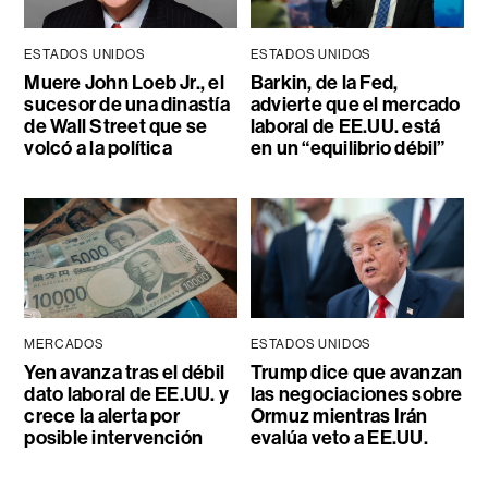
ESTADOS UNIDOS
ESTADOS UNIDOS
Muere John Loeb Jr., el
Barkin, de la Fed,
sucesor de una dinastía
advierte que el mercado
de Wall Street que se
laboral de EE.UU. está
volcó a la política
en un “equilibrio débil”
MERCADOS
ESTADOS UNIDOS
Yen avanza tras el débil
Trump dice que avanzan
dato laboral de EE.UU. y
las negociaciones sobre
crece la alerta por
Ormuz mientras Irán
posible intervención
evalúa veto a EE.UU.