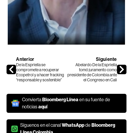
Anterior
Siguiente
De la Espriella se
Abelardo De la Espriella
compromete a recuperar
tomó juramento como
Ecopetrol y a hacer fracking
presidente de Colombia ante
“responsable y sostenible”
el Congreso en Cali
Convierta
Bloomberg Línea
en su fuente de
noticias
aquí
Síguenos en el canal
WhatsApp
de
Bloomberg
Línea Colombia