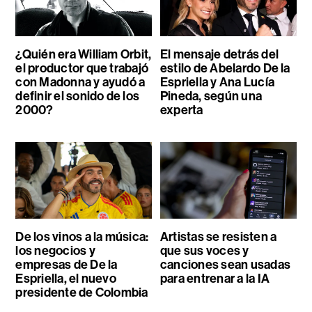
¿Quién era William Orbit,
El mensaje detrás del
el productor que trabajó
estilo de Abelardo De la
con Madonna y ayudó a
Espriella y Ana Lucía
definir el sonido de los
Pineda, según una
2000?
experta
De los vinos a la música:
Artistas se resisten a
los negocios y
que sus voces y
empresas de De la
canciones sean usadas
Espriella, el nuevo
para entrenar a la IA
presidente de Colombia