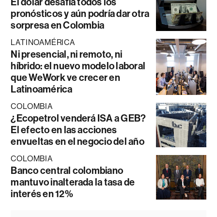
El dólar desafía todos los
pronósticos y aún podría dar otra
sorpresa en Colombia
LATINOAMÉRICA
Ni presencial, ni remoto, ni
híbrido: el nuevo modelo laboral
que WeWork ve crecer en
Latinoamérica
COLOMBIA
¿Ecopetrol venderá ISA a GEB?
El efecto en las acciones
envueltas en el negocio del año
COLOMBIA
Banco central colombiano
mantuvo inalterada la tasa de
interés en 12%