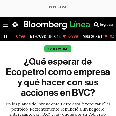
PUBLICIDAD
Ingresar
ETH/USD
-0.38%
Visa
-0.28%
MercadoLi
1,908.45
368.54
COLOMBIA
¿Qué esperar de
Ecopetrol como empresa
y qué hacer con sus
acciones en BVC?
En los planes del presidente Petro está “exorcizarle” el
petróleo. Recientemente renunció a un negocio
interesante con OXY y hay quejas por su gobierno