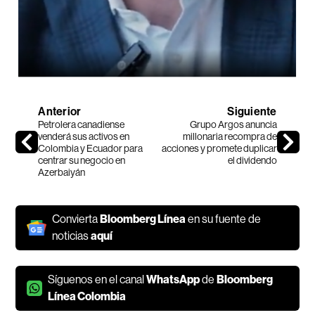
Anterior
Siguiente
Petrolera canadiense
Grupo Argos anuncia
venderá sus activos en
millonaria recompra de
Colombia y Ecuador para
acciones y promete duplicar
centrar su negocio en
el dividendo
Azerbaiyán
Convierta
Bloomberg Línea
en su fuente de
noticias
aquí
Síguenos en el canal
WhatsApp
de
Bloomberg
Línea Colombia