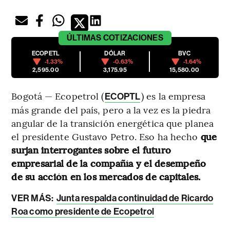
ÚLTIMAS
COTIZACIONES
ECOPETL
DÓLAR
BVC
-1.33%
-0.63%
-1.64%
2,595.00
3,175.95
15,580.00
Bogotá — Ecopetrol (
) es la empresa
ECOPTL
más grande del país, pero a la vez es la piedra
angular de la transición energética que planea
el presidente Gustavo Petro. Eso ha hecho
que
surjan interrogantes sobre el futuro
empresarial de la compañía y el desempeño
de su acción en los mercados de capitales.
VER MÁS:
Junta respalda continuidad de Ricardo
Roa como presidente de Ecopetrol