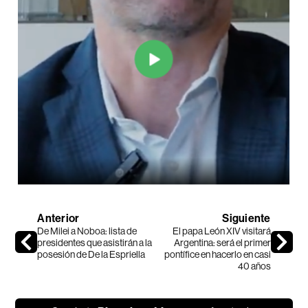
Anterior
Siguiente
De Milei a Noboa: lista de
El papa León XIV visitará
presidentes que asistirán a la
Argentina: será el primer
posesión de De la Espriella
pontífice en hacerlo en casi
40 años