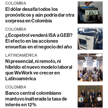
COLOMBIA
El dólar desafía todos los
pronósticos y aún podría dar otra
sorpresa en Colombia
COLOMBIA
¿Ecopetrol venderá ISA a GEB?
El efecto en las acciones
envueltas en el negocio del año
LATINOAMÉRICA
Ni presencial, ni remoto, ni
híbrido: el nuevo modelo laboral
que WeWork ve crecer en
Latinoamérica
COLOMBIA
Banco central colombiano
mantuvo inalterada la tasa de
interés en 12%