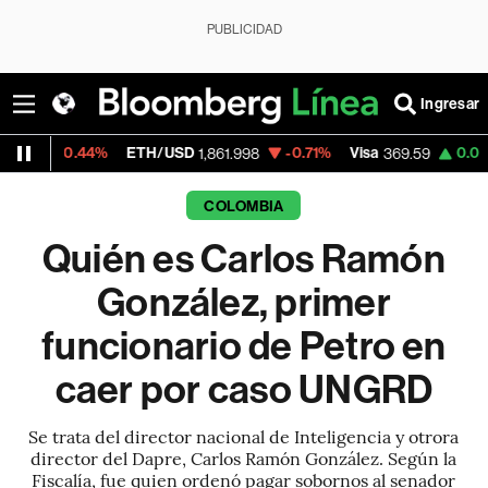
PUBLICIDAD
Ingresar
4%
ETH/USD
-0.71%
Visa
0.00%
MercadoL
1,861.998
369.59
COLOMBIA
Quién es Carlos Ramón
González, primer
funcionario de Petro en
caer por caso UNGRD
Se trata del director nacional de Inteligencia y otrora
director del Dapre, Carlos Ramón González. Según la
Fiscalía, fue quien ordenó pagar sobornos al senador