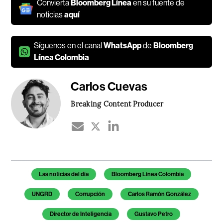
Convierta
Bloomberg Línea
en su fuente de
noticias
aquí
Síguenos en el canal
WhatsApp
de
Bloomberg
Línea Colombia
Carlos Cuevas
Breaking Content Producer
Temas de este artículo
Las noticias del día
Bloomberg Línea Colombia
UNGRD
Corrupción
Carlos Ramón González
Director de Inteligencia
Gustavo Petro