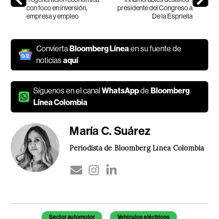
con foco en inversión,
presidente del Congreso a
empresa y empleo
De la Espriella
Convierta
Bloomberg Línea
en su fuente de
noticias
aquí
Síguenos en el canal
WhatsApp
de
Bloomberg
Línea Colombia
María C. Suárez
Periodista de Bloomberg Línea Colombia
Temas de este artículo
Sector automotor
Vehículos eléctricos