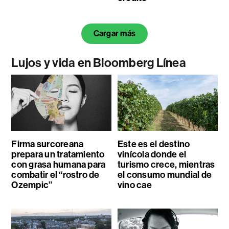
Cargar más
Lujos y vida en Bloomberg Línea
Firma surcoreana
Este es el destino
prepara un tratamiento
vinícola donde el
con grasa humana para
turismo crece, mientras
combatir el “rostro de
el consumo mundial de
Ozempic”
vino cae