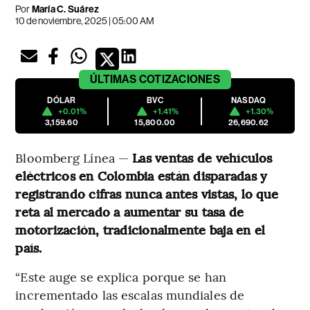
Por
María C. Suárez
10 de noviembre, 2025 | 05:00 AM
ÚLTIMAS
COTIZACIONES
DÓLAR
BVC
NASDAQ
+0.01%
+1.41%
+1.30%
3,159.60
15,800.00
26,690.62
Bloomberg Línea —
Las ventas de vehículos
eléctricos en Colombia están disparadas y
registrando cifras nunca antes vistas, lo que
reta al mercado a aumentar su tasa de
motorización, tradicionalmente baja en el
país.
“Este auge se explica porque se han
incrementado las escalas mundiales de