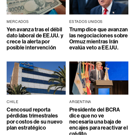
MERCADOS
ESTADOS UNIDOS
Yen avanza tras el débil
Trump dice que avanzan
dato laboral de EE.UU. y
las negociaciones sobre
crece la alerta por
Ormuz mientras Irán
posible intervención
evalúa veto a EE.UU.
CHILE
ARGENTINA
Cencosud reporta
Presidente del BCRA
pérdidas trimestrales
dice que no ve
por costos de su nuevo
necesaria una baja de
plan estratégico
encajes para reactivar el
crédito