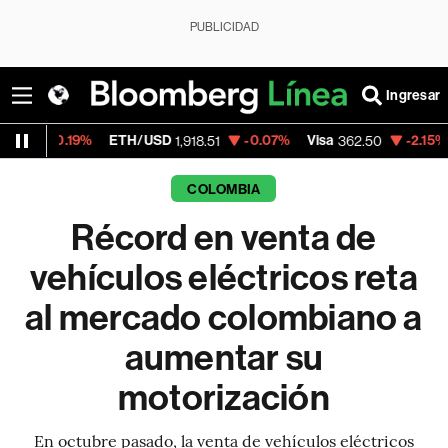
PUBLICIDAD
Ingresar
%
ETH/USD
-0.07%
Visa
-2.15%
MercadoLi
1,918.51
362.50
COLOMBIA
Récord en venta de
vehículos eléctricos reta
al mercado colombiano a
aumentar su
motorización
En octubre pasado, la venta de vehículos eléctricos