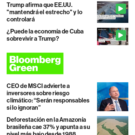
Trump afirma que EE.UU.
"mantendrá el estrecho" y lo
controlará
¿Puede la economía de Cuba
sobrevivir a Trump?
CEO de MSCI advierte a
inversores sobre riesgo
climático: “Serán responsables
si lo ignoran”
Deforestación en la Amazonía
brasileña cae 37% y apunta a su
nivel más bajo desde 1988